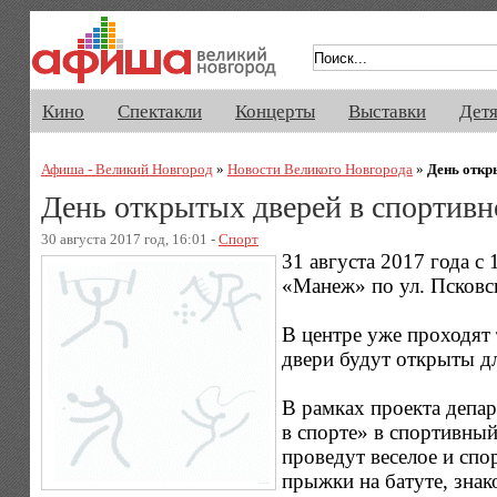
Афиша Великого Новгорода. Кино, 
Кино
Спектакли
Концерты
Выставки
Дет
Афиша - Великий Новгород
»
Новости Великого Новгорода
»
День откр
День открытых дверей в спортивн
30 августа 2017 год, 16:01 -
Спорт
31 августа 2017 года с
«Манеж» по ул. Псковс
В центре уже проходят
двери будут открыты дл
В рамках проекта депар
в спорте» в спортивны
проведут веселое и спо
прыжки на батуте, зна