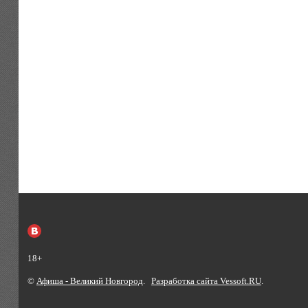
18+
©
Афиша - Великий Новгород
.
Разработка сайта Vessoft.RU
.