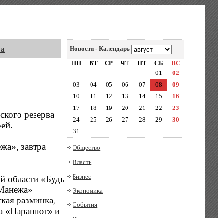
са
Новости - Календарь
ПН
ВТ
СР
ЧТ
ПТ
СБ
ВС
01
02
03
04
05
06
07
08
09
10
11
12
13
14
15
16
17
18
19
20
21
22
23
ского резерва
24
25
26
27
28
29
30
ей.
31
жа», завтра
Общество
Власть
Бизнес
ой области «Будь
«Манежа»
Экономика
кая разминка,
События
ра «Парашют» и