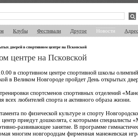
спектакли, концерты, ночная жизнь, выставки, спорт, новости, знакомства
ям
Клубы
Фестивали
Другое
Новости
Адре
ытых дверей в спортивном центре на Псковской
ом центре на Псковской
 10.00 в спортивном центре спортивной школы олимпий
кой в Великом Новгороде пройдет День открытых двер
 тренировки спортсменов спортивных отделений «Мане
я всех любителей спорта и активного образа жизни.
тамента по физической культуре и спорту Новгородск
й центр приедут дошколята, с которыми специалисты 
ртивно-развивающее занятие. В программе гимнастичес
комая многим новгородцам фирменная манежевская иг