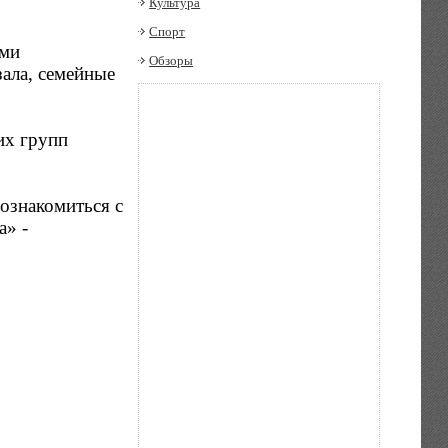
Культура
Спорт
ами
Обзоры
ала, семейные
их групп
ознакомиться с
а» -