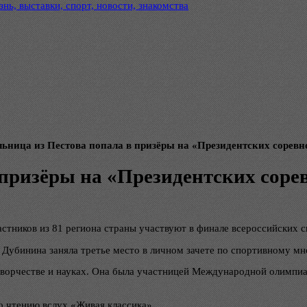
нь, выставки, спорт, новости, знакомства
ьница из Пестова попала в призёры на «Президентских соревн
призёры на «Президентских соре
стников из 81 региона страны участвуют в финале всероссийских 
Дубинина заняла третье место в личном зачете по спортивному мн
 творчестве и науках. Она была участницей Международной олимпиад
о чтению вслух «Живая классика».