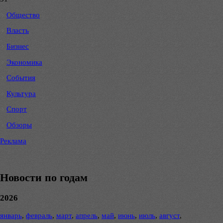
Общество
Власть
Бизнес
Экономика
События
Культура
Спорт
Обзоры
Реклама
Новости по годам
2026
январь
,
февраль
,
март
,
апрель
,
май
,
июнь
,
июль
,
август
,