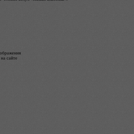
тображения
 на сайте