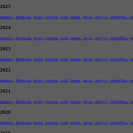
2025
январь
,
февраль
,
март
,
апрель
,
май
,
июнь
,
июль
,
август
,
сентябрь
,
о
2024
январь
,
февраль
,
март
,
апрель
,
май
,
июнь
,
июль
,
август
,
сентябрь
,
о
2023
январь
,
февраль
,
март
,
апрель
,
май
,
июнь
,
июль
,
август
,
сентябрь
,
о
2022
январь
,
февраль
,
март
,
апрель
,
май
,
июнь
,
июль
,
август
,
сентябрь
,
о
2021
январь
,
февраль
,
март
,
апрель
,
май
,
июнь
,
июль
,
август
,
сентябрь
,
о
2020
январь
,
февраль
,
март
,
апрель
,
май
,
июнь
,
июль
,
август
,
сентябрь
,
о