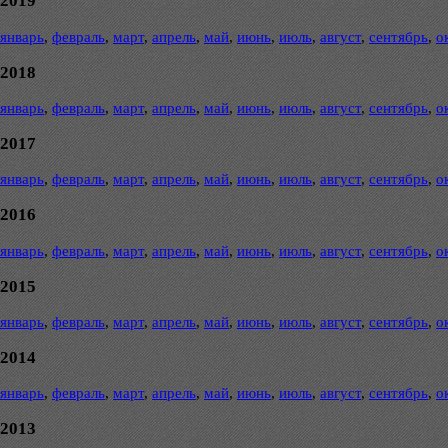
2019
январь
,
февраль
,
март
,
апрель
,
май
,
июнь
,
июль
,
август
,
сентябрь
,
о
2018
январь
,
февраль
,
март
,
апрель
,
май
,
июнь
,
июль
,
август
,
сентябрь
,
о
2017
январь
,
февраль
,
март
,
апрель
,
май
,
июнь
,
июль
,
август
,
сентябрь
,
о
2016
январь
,
февраль
,
март
,
апрель
,
май
,
июнь
,
июль
,
август
,
сентябрь
,
о
2015
январь
,
февраль
,
март
,
апрель
,
май
,
июнь
,
июль
,
август
,
сентябрь
,
о
2014
январь
,
февраль
,
март
,
апрель
,
май
,
июнь
,
июль
,
август
,
сентябрь
,
о
2013