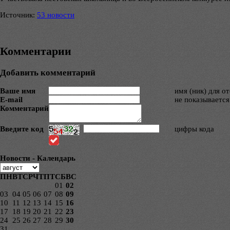
Источник:
53 новости
Комментарии
Добавить комментарий
Ваше имя
имя (ник) для о
E-mail
не показывается
Комментарий
Введите код
цифры кода
Новости - Календарь
ПН
ВТ
СР
ЧТ
ПТ
СБ
ВС
01
02
03
04
05
06
07
08
09
10
11
12
13
14
15
16
17
18
19
20
21
22
23
24
25
26
27
28
29
30
31