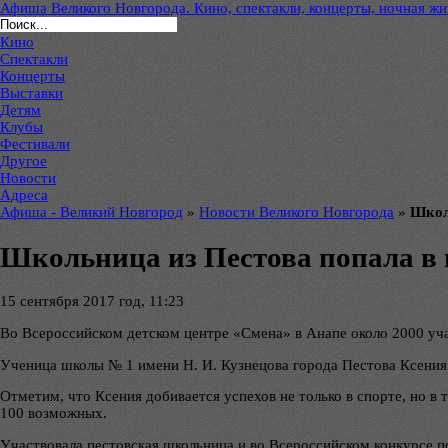
Афиша Великого Новгорода. Кино, спектакли, концерты, ночная жиз
Кино
Спектакли
Концерты
Выставки
Детям
Клубы
Фестивали
Другое
Новости
Адреса
Афиша - Великий Новгород
»
Новости Великого Новгорода
»
Школ
Школьница из Пестова попала в 
15 сентября 2017 год, 11:23
Во Всероссийском детском центре «Смена» в Анапе около 2000 уча
Ученица школы № 1 имени Н. И. Кузнецова города Пестова Ксения 
Отметим, что Ксения добивается успехов не только в спорте, но в
100 возможных.
Участвовала пестовская школьница и во Всероссийском конкурсе п