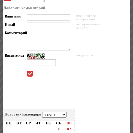
Добавить комментарий
Ваше имя
имя (ник) для
отображения
E-mail
не показывается
на сайте
Комментарий
Введите код
цифры кода
Новости - Календарь
ПН
ВТ
СР
ЧТ
ПТ
СБ
ВС
01
02