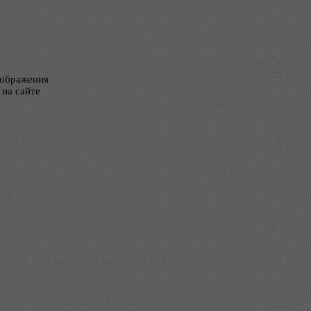
тображения
 на сайте