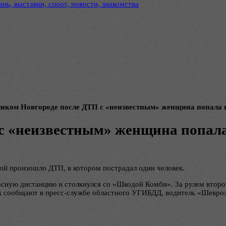
нь, выставки, спорт, новости, знакомства
ликом Новгороде после ДТП с «неизвестным» женщина попала 
с «неизвестным» женщина попала
вой произошло ДТП, в котором пострадал один человек.
ную дистанцию и столкнулся со «Шкодой Комби». За рулем второго
ак сообщают в пресс-службе областного УГИБДД, водитель «Шеврол