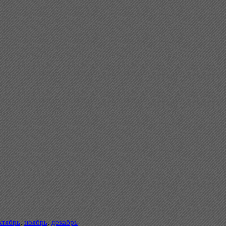
ктябрь
,
ноябрь
,
декабрь