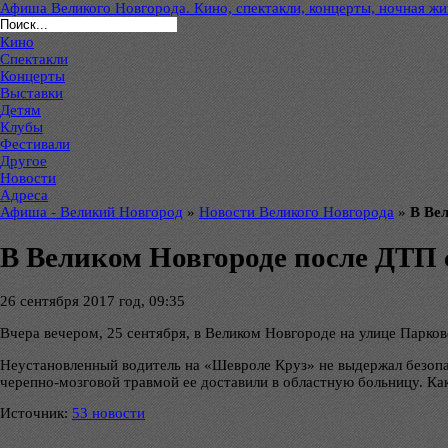
Афиша Великого Новгорода. Кино, спектакли, концерты, ночная жиз
Кино
Спектакли
Концерты
Выставки
Детям
Клубы
Фестивали
Другое
Новости
Адреса
Афиша - Великий Новгород
»
Новости Великого Новгорода
»
В Ве
В Великом Новгороде после ДТП 
26 сентября 2017 год, 09:35
Вчера вечером, 25 сентября, в Великом Новгороде на улице Парко
Неустановленный водитель на «Шевроле Круз» не выдержал безопас
черепно-мозговой травмой ее доставили в областную больницу. К
Источник:
53 новости