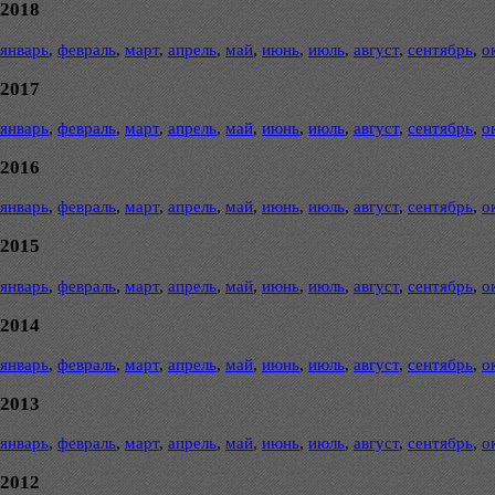
2018
январь
,
февраль
,
март
,
апрель
,
май
,
июнь
,
июль
,
август
,
сентябрь
,
о
2017
январь
,
февраль
,
март
,
апрель
,
май
,
июнь
,
июль
,
август
,
сентябрь
,
о
2016
январь
,
февраль
,
март
,
апрель
,
май
,
июнь
,
июль
,
август
,
сентябрь
,
о
2015
январь
,
февраль
,
март
,
апрель
,
май
,
июнь
,
июль
,
август
,
сентябрь
,
о
2014
январь
,
февраль
,
март
,
апрель
,
май
,
июнь
,
июль
,
август
,
сентябрь
,
о
2013
январь
,
февраль
,
март
,
апрель
,
май
,
июнь
,
июль
,
август
,
сентябрь
,
о
2012