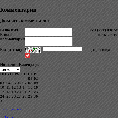
Комментарии
Добавить комментарий
Ваше имя
имя (ник) для о
E-mail
не показывается
Комментарий
Введите код
цифры кода
Новости - Календарь
ПН
ВТ
СР
ЧТ
ПТ
СБ
ВС
01
02
03
04
05
06
07
08
09
10
11
12
13
14
15
16
17
18
19
20
21
22
23
24
25
26
27
28
29
30
31
Общество
Власть