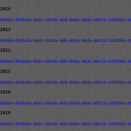
2024
январь
,
февраль
,
март
,
апрель
,
май
,
июнь
,
июль
,
август
,
сентябрь
,
о
2023
январь
,
февраль
,
март
,
апрель
,
май
,
июнь
,
июль
,
август
,
сентябрь
,
о
2022
январь
,
февраль
,
март
,
апрель
,
май
,
июнь
,
июль
,
август
,
сентябрь
,
о
2021
январь
,
февраль
,
март
,
апрель
,
май
,
июнь
,
июль
,
август
,
сентябрь
,
о
2020
январь
,
февраль
,
март
,
апрель
,
май
,
июнь
,
июль
,
август
,
сентябрь
,
о
2019
январь
,
февраль
,
март
,
апрель
,
май
,
июнь
,
июль
,
август
,
сентябрь
,
о