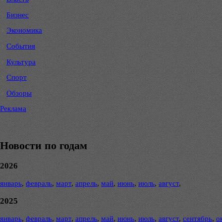
Бизнес
Экономика
События
Культура
Спорт
Обзоры
Реклама
Новости по годам
2026
январь
,
февраль
,
март
,
апрель
,
май
,
июнь
,
июль
,
август
,
2025
январь
,
февраль
,
март
,
апрель
,
май
,
июнь
,
июль
,
август
,
сентябрь
,
о