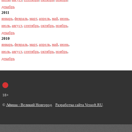
декабрь
2011
январь
,
февраль
,
март
,
апрель
,
май
,
июнь
,
июль
,
август
,
сентябрь
,
октябрь
,
ноябрь
,
декабрь
2010
январь
,
февраль
,
март
,
апрель
,
май
,
июнь
,
июль
,
август
,
сентябрь
,
октябрь
,
ноябрь
,
декабрь
18+
©
Афиша - Великий Новгород
.
Разработка сайта Vessoft.RU
.