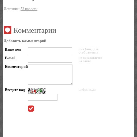
Источник:
53 новости
Комментарии
Добавить комментарий
Ваше имя
имя (ник) для
отображения
E-mail
не показывается
на сайте
Комментарий
Введите код
цифры кода