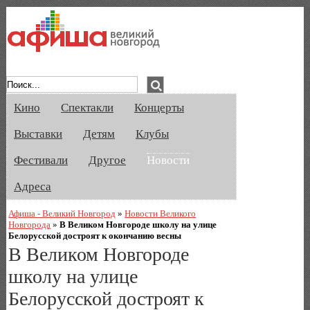
Афиша Великого Новгорода. Кино, спе
Кино
Спектакли
Концерты
Выставки
Детям
Клубы
Фестивали
Другое
Новости
Адреса
Афиша - Великий Новгород
»
Новости Великого
Новгорода
»
В Великом Новгороде школу на улице
Белорусской достроят к окончанию весны
В Великом Новгороде
школу на улице
Белорусской достроят к