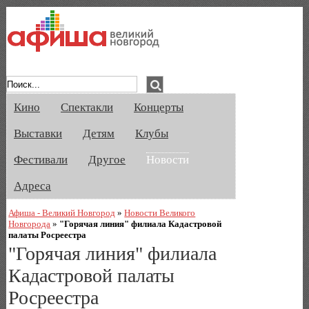
Афиша Великого Новгорода. Кино, спе
Кино
Спектакли
Концерты
Выставки
Детям
Клубы
Фестивали
Другое
Новости
Адреса
Афиша - Великий Новгород
»
Новости Великого
Новгорода
»
"Горячая линия" филиала Кадастровой
палаты Росреестра
"Горячая линия" филиала
Кадастровой палаты
Росреестра