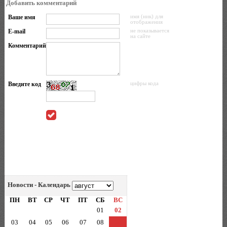
Добавить комментарий
Ваше имя
имя (ник) для
отображения
E-mail
не показывается
на сайте
Комментарий
Введите код
цифры кода
Новости - Календарь
ПН
ВТ
СР
ЧТ
ПТ
СБ
ВС
01
02
03
04
05
06
07
08
09