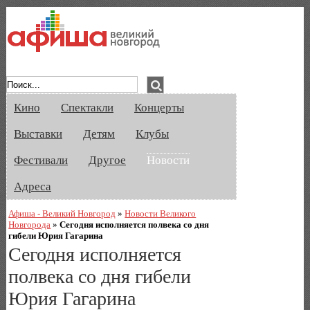
Афиша Великого Новгорода. Кино, спе
Кино
Спектакли
Концерты
Выставки
Детям
Клубы
Фестивали
Другое
Новости
Адреса
Афиша - Великий Новгород
»
Новости Великого
Новгорода
»
Сегодня исполняется полвека со дня
гибели Юрия Гагарина
Сегодня исполняется
полвека со дня гибели
Юрия Гагарина