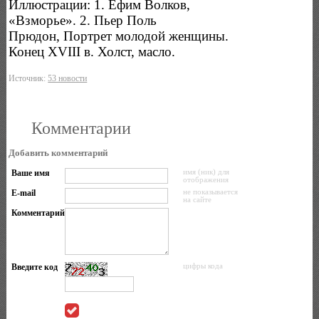
Иллюстрации: 1. Ефим Волков,
«Взморье». 2. Пьер Поль
Прюдон, Портрет молодой женщины.
Конец XVIII в. Холст, масло.
Источник:
53 новости
Комментарии
Добавить комментарий
Ваше имя
имя (ник) для
отображения
E-mail
не показывается
на сайте
Комментарий
Введите код
цифры кода