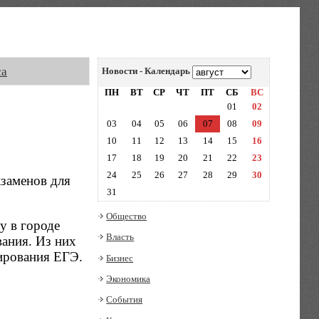
са
Новости - Календарь
ПН
ВТ
СР
ЧТ
ПТ
СБ
ВС
01
02
03
04
05
06
07
08
09
10
11
12
13
14
15
16
17
18
19
20
21
22
23
24
25
26
27
28
29
30
заменов для
31
Общество
у в городе
Власть
вания. Из них
ирования ЕГЭ.
Бизнес
Экономика
События