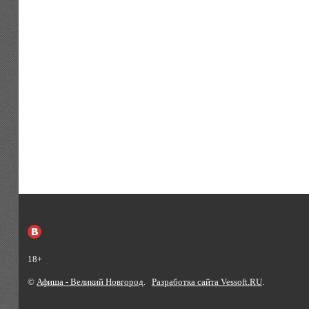
18+
©
Афиша - Великий Новгород
.
Разработка сайта Vessoft.RU
.