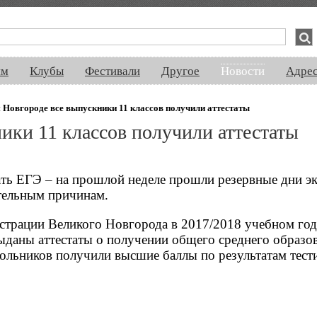
спектакли, концерты, ночная жизнь, выставки, спорт, новости, знакомства
ям
Клубы
Фестивали
Другое
Новости
Адре
 Новгороде все выпускники 11 классов получили аттестаты
ики 11 классов получили аттестаты
ть ЕГЭ – на прошлой неделе прошли резервные дни эк
ительным причинам.
трации Великого Новгорода в 2017/2018 учебном год
выданы аттестаты о получении общего среднего образо
кольников получили высшие баллы по результатам тест