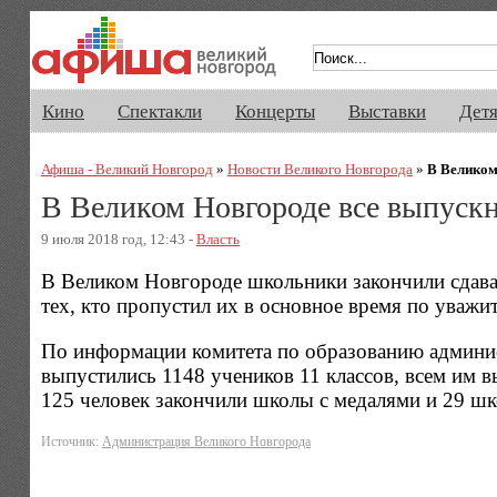
Афиша Великого Новгорода. Кино, 
Кино
Спектакли
Концерты
Выставки
Дет
Афиша - Великий Новгород
»
Новости Великого Новгорода
»
В Великом
В Великом Новгороде все выпускн
9 июля 2018 год, 12:43 -
Власть
В Великом Новгороде школьники закончили сдава
тех, кто пропустил их в основное время по уваж
По информации комитета по образованию админис
выпустились 1148 учеников 11 классов, всем им 
125 человек закончили школы с медалями и 29 ш
Источник:
Администрация Великого Новгорода