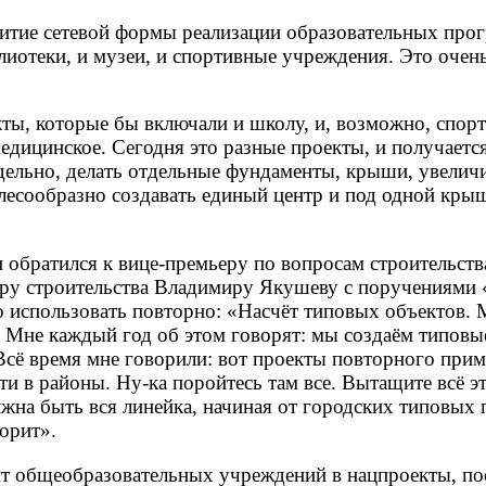
звитие сетевой формы реализации образовательных про
лиотеки, и музеи, и спортивные учреждения. Это очен
кты, которые бы включали и школу, и, возможно, спор
едицинское. Сегодня это разные проекты, и получается
ельно, делать отдельные фундаменты, крыши, увеличи
лесообразно создавать единый центр и под одной кры
обратился к вице-премьеру по вопросам строительств
ру строительства Владимиру Якушеву с поручениями 
о использовать повторно: «Насчёт типовых объектов. 
? Мне каждый год об этом говорят: мы создаём типовы
. Всё время мне говорили: вот проекты повторного при
эти в районы. Ну-ка поройтесь там все. Вытащите всё эт
лжна быть вся линейка, начиная от городских типовых 
орит».
 общеобразовательных учреждений в нацпроекты, пос