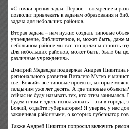
«С точки зрения задач. Первое – внедрение и ра
позволит привлекать к задачам образования и биб
задача для небольших районов.
Вторая задача – нам нужно создать типовые объе
учреждение, библиотечное, и, может быть, даже м
небольшом районе мы всё это должны строить отд
Для небольших районов, может быть, было бы це
различные учреждения».
Дмитрий Медведев поддержал Андрея Никитина и 
регионального развития Виталию Мутко и минист
свет Божий» все типовые проекты, которые можн
талдычим уже лет десять. А где типовые объекты
сейчас не буду называть тех, кто этим занимался
будем и там и здесь использовать – эти в города, 
Божий, отдайте губернаторам! Я уверен, у нас до
заканчивая районными, о которых губернатор гов
Также Андрей Никитин попросил включить ремонт