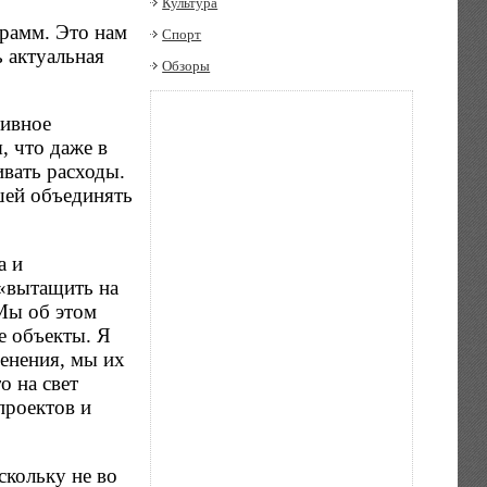
Культура
грамм. Это нам
Спорт
ь актуальная
Обзоры
тивное
, что даже в
вать расходы.
шей объединять
а и
«вытащить на
Мы об этом
е объекты. Я
менения, мы их
о на свет
проектов и
кольку не во