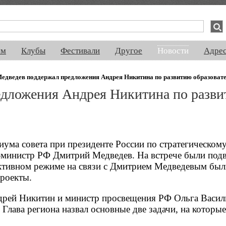
спектакли, концерты, ночная жизнь, выставки, спорт, новости, знакомства
ям
Клубы
Фестивали
Другое
Новости
Адре
едведев поддержал предложения Андрея Никитина по развитию образоват
дложения Андрея Никитина по разв
диума совета при президенте России по стратегическом
-министр РФ Дмитрий Медведев. На встрече были подв
активном режиме на связи с Дмитрием Медведевым был
проекты.
дрей Никитин и министр просвещения РФ Ольга Васил
Глава региона назвал основные две задачи, на которы