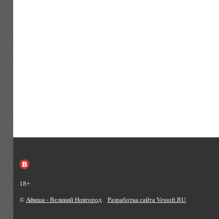
18+
©
Афиша - Великий Новгород
.
Разработка сайта Vessoft.RU
.