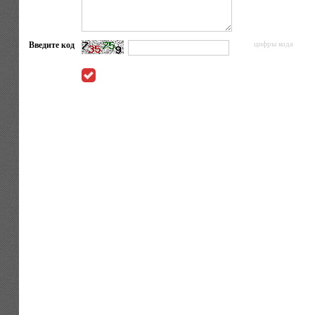
Введите код
цифры кода