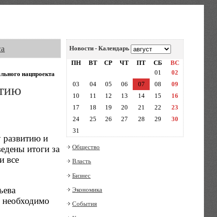
са
Новости - Календарь
ПН
ВТ
СР
ЧТ
ПТ
СБ
ВС
01
02
ельного нацпроекта
03
04
05
06
07
08
09
итию
10
11
12
13
14
15
16
17
18
19
20
21
22
23
24
25
26
27
28
29
30
31
у развитию и
Общество
едены итоги за
и все
Власть
Бизнес
ьева
Экономика
е необходимо
События