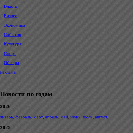
Власть
Бизнес
Экономика
События
Культура
Спорт
Обзоры
Реклама
Новости по годам
2026
январь
,
февраль
,
март
,
апрель
,
май
,
июнь
,
июль
,
август
,
2025