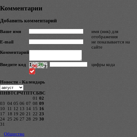
Комментарии
Добавить комментарий
Ваше имя
имя (ник) для
отображения
E-mail
не показывается на
сайте
Комментарий
Введите код
цифры кода
Новости - Календарь
ПН
ВТ
СР
ЧТ
ПТ
СБ
ВС
01
02
03
04
05
06
07
08
09
10
11
12
13
14
15
16
17
18
19
20
21
22
23
24
25
26
27
28
29
30
31
Общество