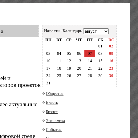
са
Новости - Календарь
ПН
ВТ
СР
ЧТ
ПТ
СБ
ВС
01
02
03
04
05
06
07
08
09
10
11
12
13
14
15
16
17
18
19
20
21
22
23
24
25
26
27
28
29
30
ей и
31
второв проектов
Общество
Власть
лее актуальные
Бизнес
Экономика
События
ифровой среде