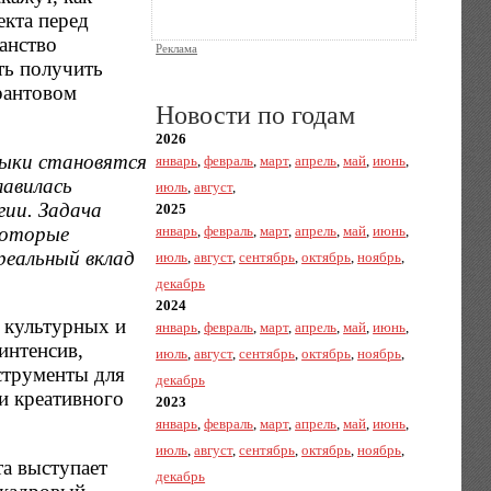
екта перед
ранство
Реклама
ть получить
рантовом
Новости по годам
2026
выки становятся
январь
,
февраль
,
март
,
апрель
,
май
,
июнь
,
лавилась
июль
,
август
,
гии. Задача
2025
которые
январь
,
февраль
,
март
,
апрель
,
май
,
июнь
,
реальный вклад
июль
,
август
,
сентябрь
,
октябрь
,
ноябрь
,
декабрь
2024
 культурных и
январь
,
февраль
,
март
,
апрель
,
май
,
июнь
,
интенсив,
июль
,
август
,
сентябрь
,
октябрь
,
ноябрь
,
струменты для
декабрь
и креативного
2023
январь
,
февраль
,
март
,
апрель
,
май
,
июнь
,
июль
,
август
,
сентябрь
,
октябрь
,
ноябрь
,
а выступает
декабрь