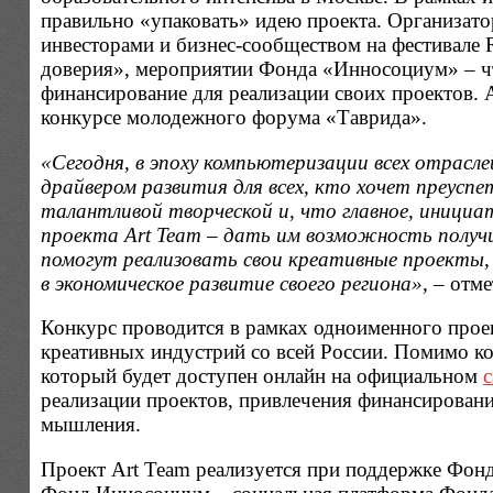
правильно «упаковать» идею проекта. Организат
инвесторами и бизнес-сообществом на фестивале R
доверия», мероприятии Фонда «Инносоциум» – ч
финансирование для реализации своих проектов. 
конкурсе молодежного форума «Таврида».
«Сегодня, в эпоху компьютеризации всех отрасл
драйвером развития для всех, кто хочет преуспе
талантливой творческой и, что главное, инициа
проекта Art Team – дать им возможность получ
помогут реализовать свои креативные проекты, 
в экономическое развитие своего региона»,
– отме
Конкурс проводится в рамках одноименного прое
креативных индустрий со всей России. Помимо ко
который будет доступен онлайн на официальном
с
реализации проектов, привлечения финансировани
мышления.
Проект Art Team реализуется при поддержке Фон