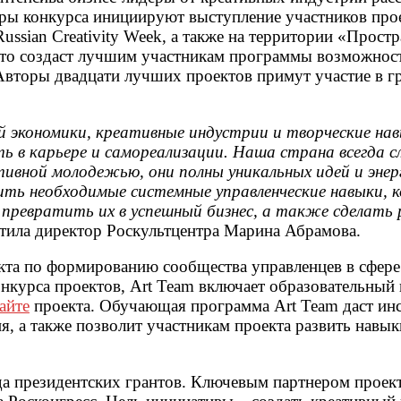
оры конкурса инициируют выступление участников про
ussian Creativity Week, а также на территории «Прост
то создаст лучшим участникам программы возможнос
Авторы двадцати лучших проектов примут участие в г
ей экономики, креативные индустрии и творческие на
ть в карьере и самореализации. Наша страна всегда с
тивной молодежью, они полны уникальных идей и энер
ить необходимые системные управленческие навыки, 
превратить их в успешный бизнес, а также сделать 
тила директор Роскультцентра Марина Абрамова.
кта по формированию сообщества управленцев в сфере
нкурса проектов, Art Team включает образовательный 
айте
проекта. Обучающая программа Art Team даст ин
я, а также позволит участникам проекта развить навык
да президентских грантов. Ключевым партнером проект