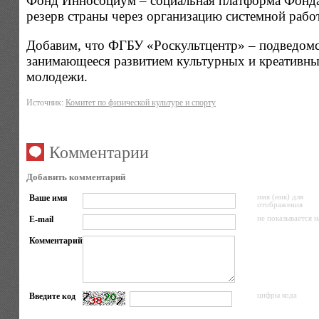
Фонд Инносоциум – социальная платформа Фонда 
резерв страны через организацию системной рабо
Добавим, что ФГБУ «Роскультцентр» – подведомс
занимающееся развитием культурных и креативных
молодежи.
Источник:
Комитет по физической культуре и спорту
Комментарии
Добавить комментарий
Ваше имя
имя (ник) для
отображения
E-mail
не показывается н
Комментарий
Введите код
цифры кода