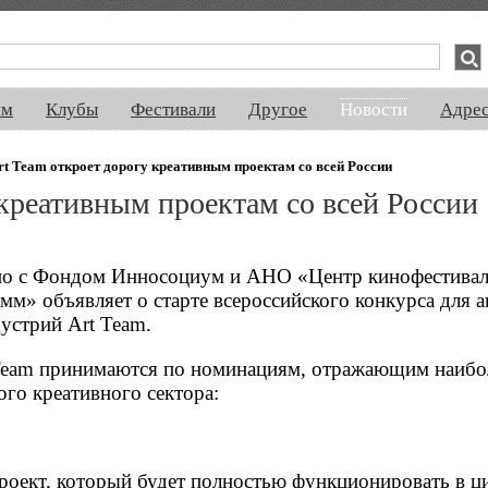
спектакли, концерты, ночная жизнь, выставки, спорт, новости, знакомства
ям
Клубы
Фестивали
Другое
Новости
Адре
rt Team откроет дорогу креативным проектам со всей России
 креативным проектам со всей России
тно с Фондом Инносоциум и АНО «Центр кинофестивал
м» объявляет о старте всероссийского конкурса для а
устрий Art Team.
 Team принимаются по номинациям, отражающим наибо
го креативного сектора:
роект, который будет полностью функционировать в ц