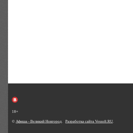
18+
©
Афиша - Великий Новгород
.
Разработка сайта Vessoft.RU
.