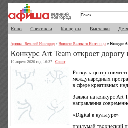
Афиша Великого Новгорода. Кино, 
Кино
Спектакли
Концерты
Выставки
Дет
Афиша - Великий Новгород
»
Новости Великого Новгорода
»
Конкурс A
Конкурс Art Team откроет дорогу
10 апреля 2020 год, 16:27 -
Спорт
Роскультцентр совмес
международных програм
в сфере креативных инд
Заявки на конкурс Art
направления современно
«Digital в культуре»
придумай творческий п