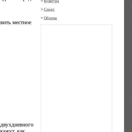
Культура
Спорт
Обзоры
звить местное
 двухдневного
кажут, как