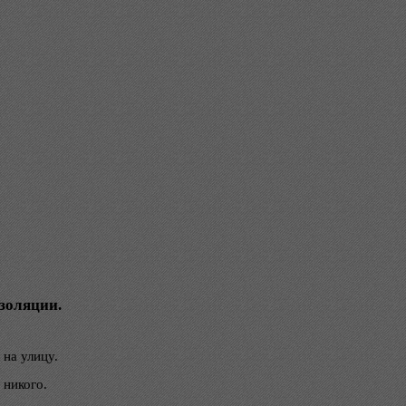
изоляции.
на улицу.
 никого.