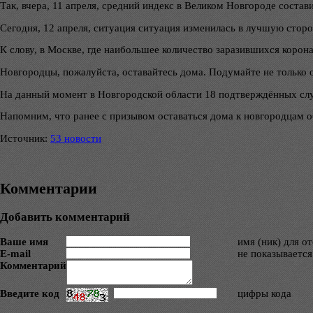
Так, вчера, 11 апреля, средний индекс в Великом Новгороде состав
Сегодня, 12 апреля, ситуация ситуация изменилась в лучшую сторон
К слову, в Москве, где наибольшее количество заразившихся корона
Новгородцы, пожалуйста, оставайтесь дома. Подумайте не только о
На данный момент в Новгородской области 18 подтверждённых слу
Напомним, что ранее с призывом оставаться дома к новгородцам о
Источник:
53 новости
Комментарии
Добавить комментарий
Ваше имя
имя (ник) для о
E-mail
не показывается
Комментарий
Введите код
цифры кода