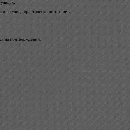
 улицах.
то на улице практически никого нет.
ся на подтверждении.