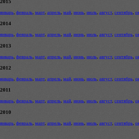
2015
январь
,
февраль
,
март
,
апрель
,
май
,
июнь
,
июль
,
август
,
сентябрь
,
о
2014
январь
,
февраль
,
март
,
апрель
,
май
,
июнь
,
июль
,
август
,
сентябрь
,
о
2013
январь
,
февраль
,
март
,
апрель
,
май
,
июнь
,
июль
,
август
,
сентябрь
,
о
2012
январь
,
февраль
,
март
,
апрель
,
май
,
июнь
,
июль
,
август
,
сентябрь
,
о
2011
январь
,
февраль
,
март
,
апрель
,
май
,
июнь
,
июль
,
август
,
сентябрь
,
о
2010
январь
,
февраль
,
март
,
апрель
,
май
,
июнь
,
июль
,
август
,
сентябрь
,
о