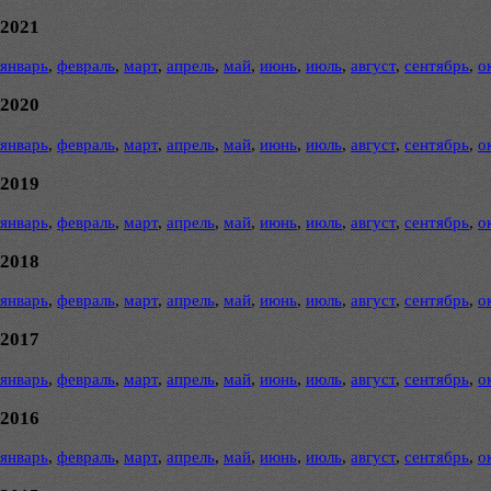
2021
январь
,
февраль
,
март
,
апрель
,
май
,
июнь
,
июль
,
август
,
сентябрь
,
о
2020
январь
,
февраль
,
март
,
апрель
,
май
,
июнь
,
июль
,
август
,
сентябрь
,
о
2019
январь
,
февраль
,
март
,
апрель
,
май
,
июнь
,
июль
,
август
,
сентябрь
,
о
2018
январь
,
февраль
,
март
,
апрель
,
май
,
июнь
,
июль
,
август
,
сентябрь
,
о
2017
январь
,
февраль
,
март
,
апрель
,
май
,
июнь
,
июль
,
август
,
сентябрь
,
о
2016
январь
,
февраль
,
март
,
апрель
,
май
,
июнь
,
июль
,
август
,
сентябрь
,
о