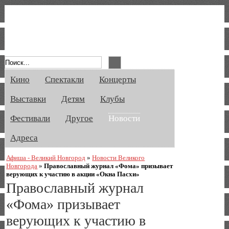
Афиша Великого Новгорода. Кино, спе
Кино
Спектакли
Концерты
Выставки
Детям
Клубы
Фестивали
Другое
Новости
Адреса
Афиша - Великий Новгород
»
Новости Великого
Новгорода
»
Православный журнал «Фома» призывает
верующих к участию в акции «Окна Пасхи»
Православный журнал
«Фома» призывает
верующих к участию в