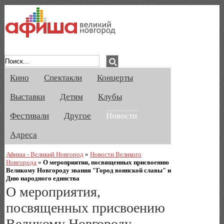
Афиша Великого Новгорода. Кино, спе
Кино
Спектакли
Концерты
Выставки
Детям
Клубы
Фестивали
Другое
Новости
Адреса
Афиша - Великий Новгород
»
Новости Великого
Новгорода
»
О мероприятия, посвященных присвоению
Великому Новгороду звания "Город воинской славы" и
Дню народного единства
О мероприятия,
посвященных присвоению
Великому Новгороду