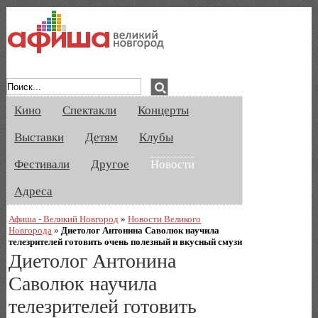
Афиша Великого Новгорода. Кино, спе
Кино
Спектакли
Концерты
Выставки
Детям
Клубы
Фестивали
Другое
Новости
Адреса
Афиша - Великий Новгород
»
Новости Великого
Новгорода
»
Диетолог Антонина Саволюк научила
телезрителей готовить очень полезный и вкусный смузи
Диетолог Антонина
Саволюк научила
телезрителей готовить