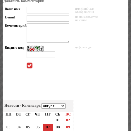
Добавить комментарий
Ваше имя
имя (ник) для
отображения
E-mail
не показывается
на сайте
Комментарий
Введите код
цифры кода
Новости - Календарь
ПН
ВТ
СР
ЧТ
ПТ
СБ
ВС
01
02
03
04
05
06
07
08
09