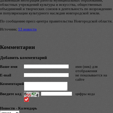
дальнейшая интеграция работы муниципальных образований,
областных учреждений культуры и искусства, общественных
объединений и творческих союзов в деятельность по возрождению
и популяризации культурного наследия новгородской земли.
По сообщению пресс-центра правительства Новгородской области.
Источник:
53 новости
Комментарии
Добавить комментарий
Ваше имя
имя (ник) для
отображения
E-mail
не показывается на
сайте
Комментарий
Введите код
цифры кода
Новости - Календарь