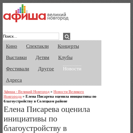
Афиша Великого Новгорода. Кино, спе
Кино
Спектакли
Концерты
Выставки
Детям
Клубы
Фестивали
Другое
Новости
Адреса
Афиша - Великий Новгород
»
Новости Великого
Новгорода
»
Елена Писарева оценила инициативы по
благоустройству в Солецком районе
Елена Писарева оценила
инициативы по
благоустройству в