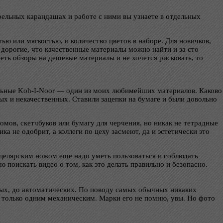
рельных карандашах и работе с ними вы узнаете в отдельных
ью или мягкостью, и количество цветов в наборе. Для новичков,
 дорогие, что качественные материалы можно найти и за сто
еть обзоры на дешевые материалы и не хочется рисковать, то
рельные Koh-I-Noor — один из моих любимейших материалов. Каково
ых и некачественных. Ставили зацепки на бумаге и были довольно
мов, скетчбуков или бумагу для черчения, но никак не тетрадные
ка не одобрит, а коллеги по цеху засмеют, да и эстетически это
нцелярским ножом еще надо уметь пользоваться и соблюдать
ю поискать видео о том, как это делать правильно и безопасно.
ных, до автоматических. По поводу самых обычных никаких
то только одним механическим. Марки его не помню, увы. Но фото