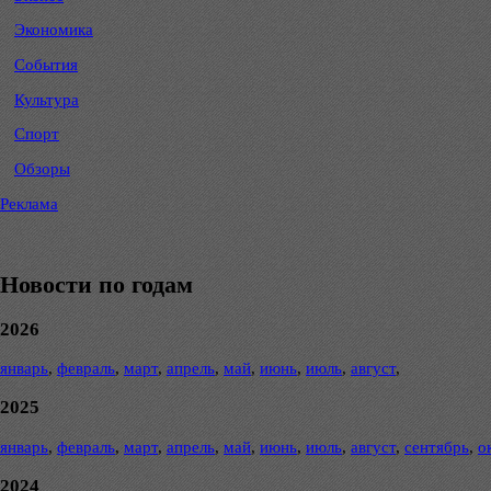
Экономика
События
Культура
Спорт
Обзоры
Реклама
Новости по годам
2026
январь
,
февраль
,
март
,
апрель
,
май
,
июнь
,
июль
,
август
,
2025
январь
,
февраль
,
март
,
апрель
,
май
,
июнь
,
июль
,
август
,
сентябрь
,
о
2024