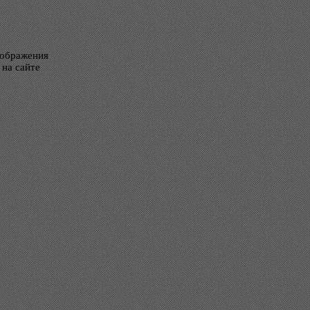
тображения
 на сайте