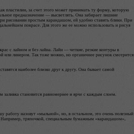
как пластилин, за счет этого может принимать ту форму, которую
ачальное предназначение — высветлять. Она забирает лишние
 При рисовании простым карандашом, ей удобно ставить блики. При
альнейшем покрасе. Для этого же ее можно использовать и рисуя
ас с лайном и без лайна. Лайн — четкие, резкие контуры в
кой или линером. Так тоже можно, но органичнее рисунок смотрится
тавятся наиболее близко друг к другу. Она бывает самой
.
 заливка становится равномернее и ярче с каждым слоем.
ашу работу назовут «мыльной», но, в остальном, это очень полезный
и. Например, тряпочкой, специальным бумажным «карандашом»,