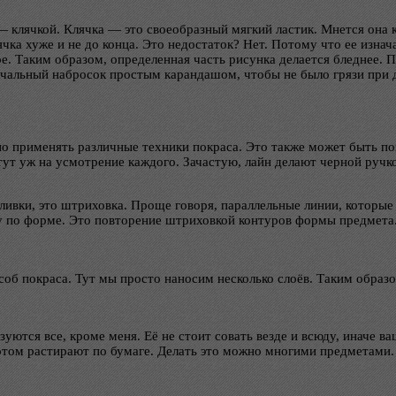
 — клячкой. Клячка — это своеобразный мягкий ластик. Мнется она 
лячка хуже и не до конца. Это недостаток? Нет. Потому что ее изн
ре. Таким образом, определенная часть рисунка делается бледнее.
ачальный набросок простым карандашом, чтобы не было грязи при д
 применять различные техники покраса. Это также может быть покр
 тут уж на усмотрение каждого. Зачастую, лайн делают черной руч
вки, это штриховка. Проще говоря, параллельные линии, которые с
у по форме. Это повторение штриховкой контуров формы предмета
 покраса. Тут мы просто наносим несколько слоёв. Таким образом
уются все, кроме меня. Её не стоит совать везде и всюду, иначе в
 потом растирают по бумаге. Делать это можно многими предметам