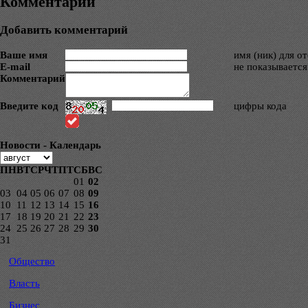
Комментарии
Добавить комментарий
Ваше имя
имя (ник) для о
E-mail
не показывается
Комментарий
Введите код
цифры кода
Новости - Календарь
ПН
ВТ
СР
ЧТ
ПТ
СБ
ВС
01
02
03
04
05
06
07
08
09
10
11
12
13
14
15
16
17
18
19
20
21
22
23
24
25
26
27
28
29
30
31
Общество
Власть
Бизнес