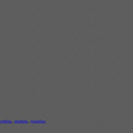
ктябрь
,
ноябрь
,
декабрь