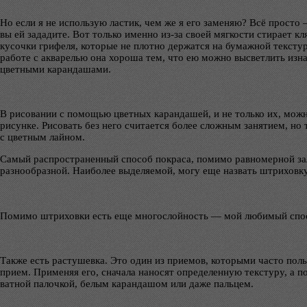
Но если я не использую ластик, чем же я его заменяю? Всё просто
вы ей зададите. Вот только именно из-за своей мягкости стирает к
кусочки грифеля, которые не плотно держатся на бумажной тексту
работе с акварелью она хороша тем, что ею можно высветлить изн
цветными карандашами.
В рисовании с помощью цветных карандашей, и не только их, можно
рисунке. Рисовать без него считается более сложным занятием, но
с цветным лайном.
Самый распространенный способ покраса, помимо равномерной зали
разнообразной. Наиболее выделяемой, могу еще назвать штриховк
Помимо штриховки есть еще многослойность — мой любимый способ
Также есть растушевка. Это один из приемов, которыми часто польз
прием. Применяя его, сначала наносят определенную текстуру, а
ватной палочкой, белым карандашом или даже пальцем.