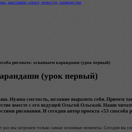
нь, выставки, спорт, новости, знакомства
пособа рисовать: осваиваем карандаши (урок первый)
карандаши (урок первый)
аша. Нужна смелость, желание выразить себя. Причем так
естве вместе с его ведущей Ольгой Ольской. Наши читат
остями рисования. И сегодня автор проекта «53 способа
от раз мы затронем только самые основные моменты. Сегодня вы уз