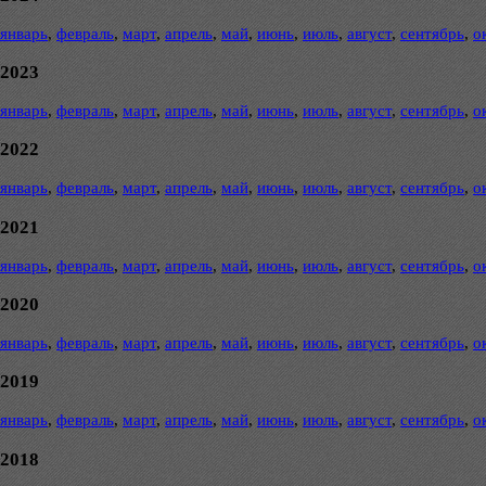
январь
,
февраль
,
март
,
апрель
,
май
,
июнь
,
июль
,
август
,
сентябрь
,
о
2023
январь
,
февраль
,
март
,
апрель
,
май
,
июнь
,
июль
,
август
,
сентябрь
,
о
2022
январь
,
февраль
,
март
,
апрель
,
май
,
июнь
,
июль
,
август
,
сентябрь
,
о
2021
январь
,
февраль
,
март
,
апрель
,
май
,
июнь
,
июль
,
август
,
сентябрь
,
о
2020
январь
,
февраль
,
март
,
апрель
,
май
,
июнь
,
июль
,
август
,
сентябрь
,
о
2019
январь
,
февраль
,
март
,
апрель
,
май
,
июнь
,
июль
,
август
,
сентябрь
,
о
2018