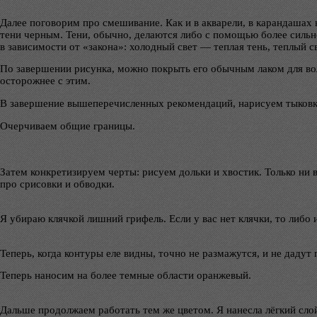
Далее поговорим про смешивание. Как и в акварели, в карандашах 
тени черным. Тени, обычно, делаются либо с помощью более сильн
в зависимости от «закона»: холодный свет — теплая тень, теплый с
По завершении рисунка, можно покрыть его обычным лаком для волос
осторожнее с этим.
В завершение вышеперечисленных рекомендаций, нарисуем тыковк
Очерчиваем общие границы.
Затем конкретизируем черты: рисуем дольки и хвостик. Только ни 
про срисовки и обводки.
Я убираю клячкой лишний грифель. Если у вас нет клячки, то либо 
Теперь, когда контуры еле видны, точно не размажутся, и не даду
Теперь наносим на более темные области оранжевый.
Дальше продолжаем работать тем же цветом. Я нанесла лёгкий слой