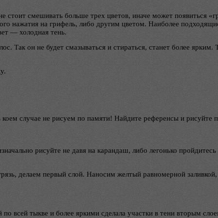
не стоит смешивать больше трех цветов, иначе может появиться «г
ого нажатия на грифель, либо другим цветом. Наиболее подходящие
вет — холодная тень.
. Так он не будет смазываться и стираться, станет более ярким. Т
у.
в коем случае не рисуем по памяти! Найдите референсы и рисуйте п
изначально рисуйте не давя на карандаш, либо легонько пройдитесь
т грязь, делаем первый слой. Наносим желтый равномерной заливкой
 по всей тыкве и более яркими сделала участки в тени вторым слое