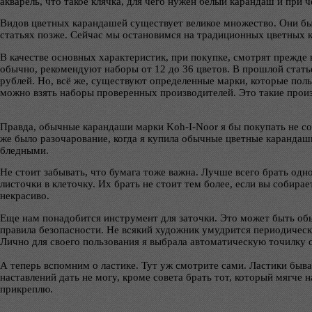
акварель, что такое клячка, для чего нужен белый карандаш и при ч
Видов цветных карандашей существует великое множество. Они быв
статьях позже. Сейчас мы остановимся на традиционных цветных 
В качестве основных характеристик, при покупке, смотрят прежде в
обычно, рекомендуют наборы от 12 до 36 цветов. В прошлой статье
рублей. Но, всё же, существуют определенные марки, которые поль
можно взять наборы проверенных производителей. Это такие произво
Правда, обычные карандаши марки Koh-I-Noor я бы покупать не со
же было разочарование, когда я купила обычные цветные карандаш
бледными.
Не стоит забывать, что бумага тоже важна. Лучше всего брать одн
листочки в клеточку. Их брать не стоит тем более, если вы собирае
некрасиво.
Еще нам понадобится инструмент для заточки. Это может быть обы
правила безопасности. Не всякий художник умудрится периодически 
Лично для своего пользования я выбрала автоматическую точилку от
А теперь вспомним о ластике. Тут уж смотрите сами. Ластики бы
наставлений дать не могу, кроме совета брать тот, который мягче 
прикреплю.