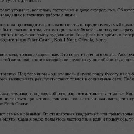
ем тут лак для волос.
ают угольные, восковые, пастельные и даже акварельные. Об аква
карандашах и техниках работы с ними.
сего на производителя, диапазон цвета, в народе именуемый яркост
 было сказано о том, что материалы необязательно покупать сразу
зуются популярностью у художников. Если у вас нет времени смотр
дители как Faber-Castell, Koh-I-Noor, Crayola, Kores.
ветовала, только акварельные. Это совет из личного опыта. Аква
и той же марки, а они оказались не намного лучше обычных, дешев
отонную. Под термином «однотонная» я имею ввиду бумагу из альбо
тесь выкладывать результаты своих трудов в социальные сети. Публи
чная точилка, канцелярский нож, или автоматическая точилка. Ка
не резаться при заточке, так что если вы только начинаете, совету
 Erich Crausе.
вают самыми разными. От стандартных квадратных или прямоуголь
на ощупь. Сама я редко пользуюсь ластиками, а если и пользуюсь, 