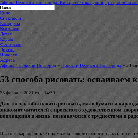
Афиша Великого Новгорода. Кино, спектакли, концерты, ночная жиз
Кино
Спектакли
Концерты
Выставки
Детям
Клубы
Фестивали
Другое
Новости
Адреса
Афиша - Великий Новгород
»
Новости Великого Новгорода
»
53 с
53 способа рисовать: осваиваем 
28 февраля 2021 год, 14:59
Для того, чтобы начать рисовать, мало бумаги и каранд
знакомят читателей с проектом о художественном творч
воплощения в жизнь, познакомятся с трудностями и рад
Цветные карандаши. О них можно говорить много и долго, но в эт