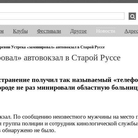
спектакли, концерты, ночная жизнь, выставки, спорт, новости, знакомства
ям
Клубы
Фестивали
Другое
Новости
Адре
ревни Устрека «заминировал» автовокзал в Старой Руссе
овал» автовокзал в Старой Руссе
остранение получил так называемый «телеф
роде не раз минировали областную больницу
окзал. По сообщению неизвестного мужчины на место 
я группа полиции и сотрудник кинологической службы
в обнаружено не было.