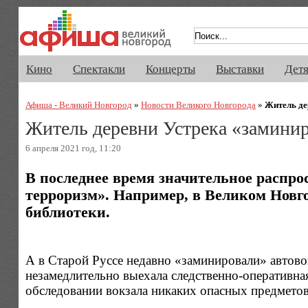
Афиша Великого Новгорода. Кино, 
Кино
Спектакли
Концерты
Выставки
Дет
Афиша - Великий Новгород
»
Новости Великого Новгорода
»
Житель де
Житель деревни Устрека «заминир
6 апреля 2021 год, 11:20
В последнее время значительное распр
терроризм». Например, в Великом Новго
библиотеки.
А в Старой Руссе недавно «заминировали» автов
незамедлительно выехала следственно-оперативна
обследовании вокзала никаких опасных предмето