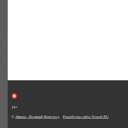
18+
©
Афиша - Великий Новгород
.
Разработка сайта Vessoft.RU
.