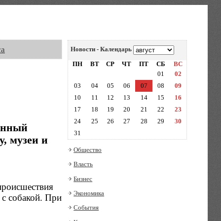
са
Новости - Календарь
ПН
ВТ
СР
ЧТ
ПТ
СБ
ВС
01
02
03
04
05
06
07
08
09
10
11
12
13
14
15
16
17
18
19
20
21
22
23
24
25
26
27
28
29
30
онный
31
, музеи и
Общество
Власть
Бизнес
происшествия
Экономика
 с собакой. При
События