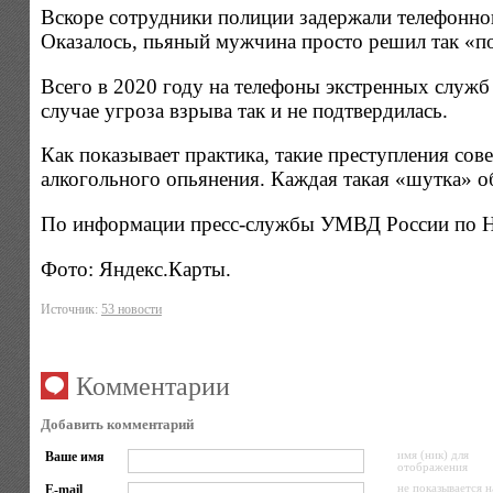
Вскоре сотрудники полиции задержали телефонног
Оказалось, пьяный мужчина просто решил так «по
Всего в 2020 году на телефоны экстренных служ
случае угроза взрыва так и не подтвердилась.
Как показывает практика, такие преступления со
алкогольного опьянения. Каждая такая «шутка» о
По информации пресс-службы УМВД России по Н
Фото: Яндекс.Карты.
Источник:
53 новости
Комментарии
Добавить комментарий
Ваше имя
имя (ник) для
отображения
E-mail
не показывается н