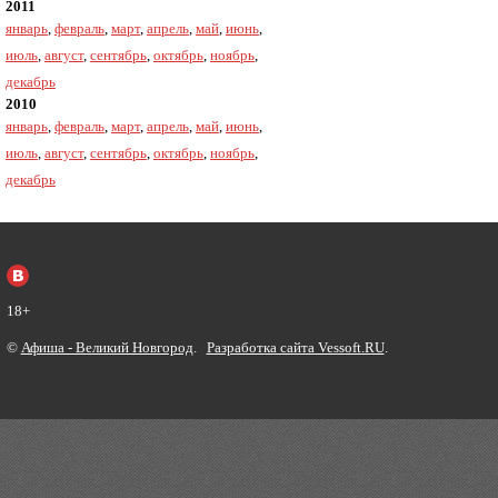
2011
январь
,
февраль
,
март
,
апрель
,
май
,
июнь
,
июль
,
август
,
сентябрь
,
октябрь
,
ноябрь
,
декабрь
2010
январь
,
февраль
,
март
,
апрель
,
май
,
июнь
,
июль
,
август
,
сентябрь
,
октябрь
,
ноябрь
,
декабрь
18+
©
Афиша - Великий Новгород
.
Разработка сайта Vessoft.RU
.