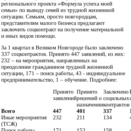
регионального проекта «Формула успеха моей
семьи» по выводу семей из трудной жизненной
ситуации. Семьям, просто новгородцам,
представителям малого бизнеса предлагают
заключить соцконтракт на получение материальной
и иных видов помощи.
За 1 квартал в Великом Новгороде было заключено
337 соцконтрактов. Принято 447 заявлений, из них:
232 – на
мероприятия, направленных на
преодоление гражданином трудной жизненной
ситуации, 171 – поиск работы, 43 - индивидуальное
предпринимательство, 1 – обучение. Подробнее:
Принято
Принято
Заключено
заявлений
решений о
социльных
назначении
контрактов
Всего
447
401
337
Иные мероприятия
232
211
134
(ТСЖ)
Поиск работы
171
152
158