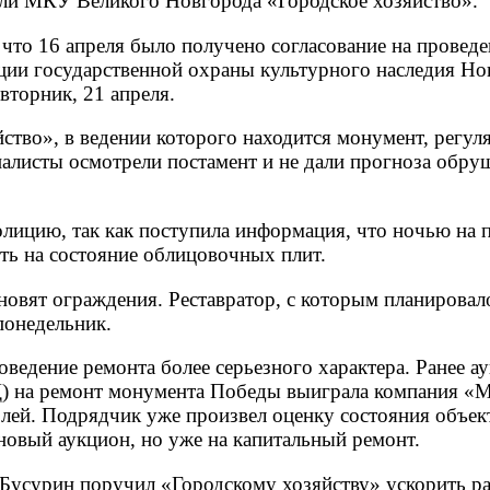
ели МКУ Великого Новгорода «Городское хозяйство».
что 16 апреля было получено согласование на проведе
кции государственной охраны культурного наследия Но
вторник, 21 апреля.
йство», в ведении которого находится монумент, регул
иалисты осмотрели постамент и не дали прогноза обру
олицию, так как поступила информация, что ночью на 
ять на состояние облицовочных плит.
овят ограждения. Реставратор, с которым планировал
понедельник.
едение ремонта более серьезного характера. Ранее а
) на ремонт монумента Победы выиграла компания «М
лей. Подрядчик уже произвел оценку состояния объек
новый аукцион, но уже на капитальный ремонт.
 Бусурин поручил «Городскому хозяйству» ускорить р