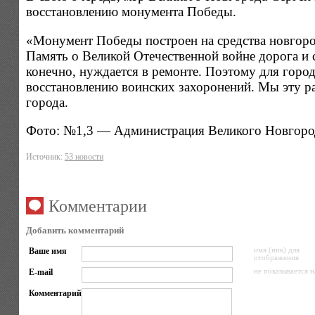
восстановлению монумента Победы.
«Монумент Победы построен на средства новгород
Память о Великой Отечественной войне дорога и 
конечно, нуждается в ремонте. Поэтому для горо
восстановлению воинских захоронений. Мы эту рабо
города.
Фото: №1,3 — Администрация Великого Новгоро
Источник:
53 новости
Комментарии
Добавить комментарий
Ваше имя
имя (ник) для
отображения
E-mail
не показывается н
Комментарий