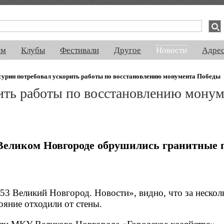
спектакли, концерты, ночная жизнь, выставки, спорт, новости, знакомства
ям
Клубы
Фестивали
Другое
Новости
Адре
сурин потребовал ускорить работы по восстановлению монумента Победы
ить работы по восстановлению монум
Великом Новгороде обрушились гранитные 
3 Великий Новгород. Новости», видно, что за нескол
яние отходили от стены.