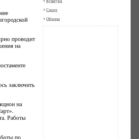
Культура
Спорт
ние
вгородской
Обзоры
ярно проводит
шения на
постаменте
ось заключить
укцион на
арт».
та. Работы
аботы по