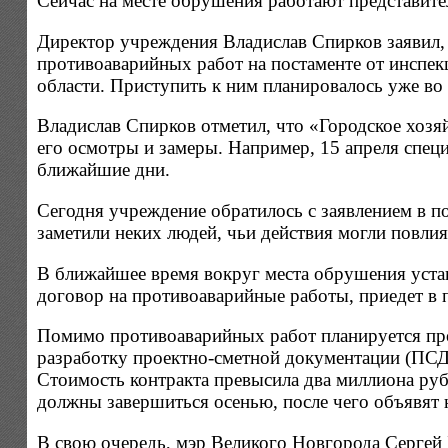
Сейчас на месте обрушения работают представит
Директор учреждения Владислав Спирков заявил, 
противоаварийных работ на постаменте от инспе
области. Приступить к ним планировалось уже во 
Владислав Спирков отметил, что «Городское хозя
его осмотры и замеры. Например, 15 апреля спец
ближайшие дни.
Сегодня учреждение обратилось с заявлением в п
заметили неких людей, чьи действия могли повли
В ближайшее время вокруг места обрушения устан
договор на противоаварийные работы, приедет в 
Помимо противоаварийных работ планируется пров
разработку проектно-сметной документации (ПСД
Стоимость контракта превысила два миллиона руб
должны завершиться осенью, после чего объявят 
В свою очередь, мэр Великого Новгорода Сергей