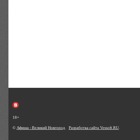
18+
©
Афиша - Великий Новгород
.
Разработка сайта Vessoft.RU
.