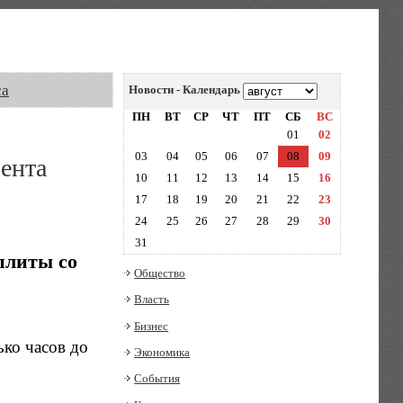
са
Новости - Календарь
ПН
ВТ
СР
ЧТ
ПТ
СБ
ВС
01
02
03
04
05
06
07
08
09
ента
10
11
12
13
14
15
16
17
18
19
20
21
22
23
24
25
26
27
28
29
30
31
плиты со
Общество
Власть
Бизнес
ько часов до
Экономика
События