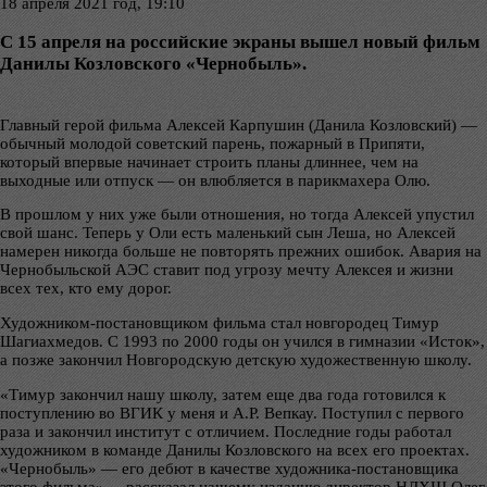
18 апреля 2021 год, 19:10
С 15 апреля на российские экраны вышел новый фильм
Данилы Козловского «Чернобыль».
Главный герой фильма Алексей Карпушин (Данила Козловский) —
обычный молодой советский парень, пожарный в Припяти,
который впервые начинает строить планы длиннее, чем на
выходные или отпуск — он влюбляется в парикмахера Олю.
В прошлом у них уже были отношения, но тогда Алексей упустил
свой шанс. Теперь у Оли есть маленький сын Леша, но Алексей
намерен никогда больше не повторять прежних ошибок. Авария на
Чернобыльской АЭС ставит под угрозу мечту Алексея и жизни
всех тех, кто ему дорог.
Художником-постановщиком фильма стал новгородец Тимур
Шагиахмедов. С 1993 по 2000 годы он учился в гимназии «Исток»,
а позже закончил Новгородскую детскую художественную школу.
«Тимур закончил нашу школу, затем еще два года готовился к
поступлению во ВГИК у меня и А.Р. Вепкау. Поступил с первого
раза и закончил институт с отличием. Последние годы работал
художником в команде Данилы Козловского на всех его проектах.
«Чернобыль» — его дебют в качестве художника-постановщика
этого фильма», – рассказал нашему изданию директор НДХШ Олег