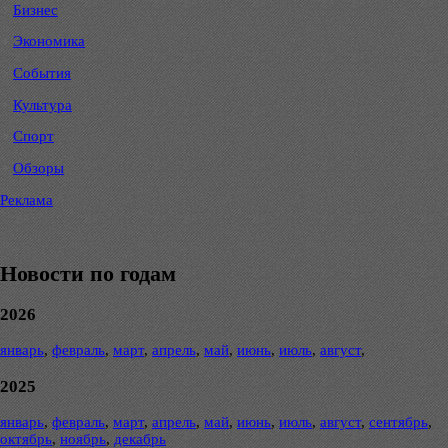
Бизнес
Экономика
События
Культура
Спорт
Обзоры
Реклама
Новости по годам
2026
январь
,
февраль
,
март
,
апрель
,
май
,
июнь
,
июль
,
август
,
2025
январь
,
февраль
,
март
,
апрель
,
май
,
июнь
,
июль
,
август
,
сентябрь
,
октябрь
,
ноябрь
,
декабрь