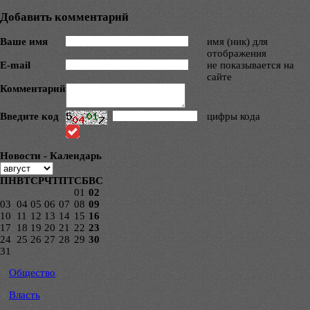
Добавить комментарий
Ваше имя
имя (ник) для
отображения
E-mail
не показывается на
сайте
Комментарий
Введите код
цифры кода
Новости - Календарь
ПН
ВТ
СР
ЧТ
ПТ
СБ
ВС
01
02
03
04
05
06
07
08
09
10
11
12
13
14
15
16
17
18
19
20
21
22
23
24
25
26
27
28
29
30
31
Общество
Власть