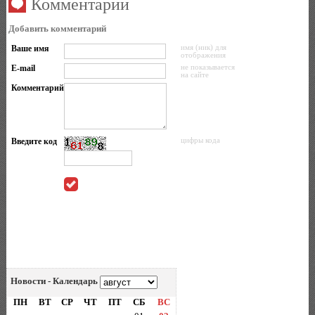
Комментарии
Добавить комментарий
Ваше имя
имя (ник) для
отображения
E-mail
не показывается
на сайте
Комментарий
Введите код
цифры кода
Новости - Календарь
ПН
ВТ
СР
ЧТ
ПТ
СБ
ВС