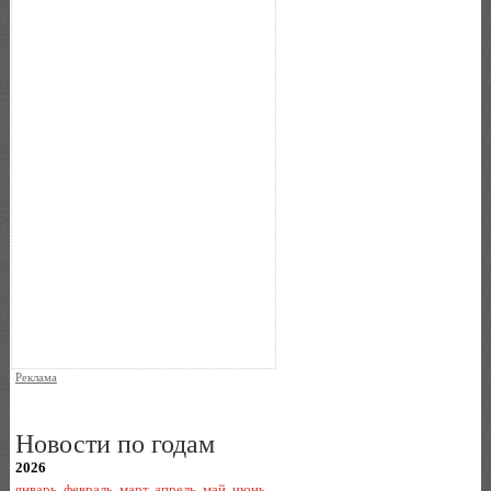
Реклама
Новости по годам
2026
январь
,
февраль
,
март
,
апрель
,
май
,
июнь
,