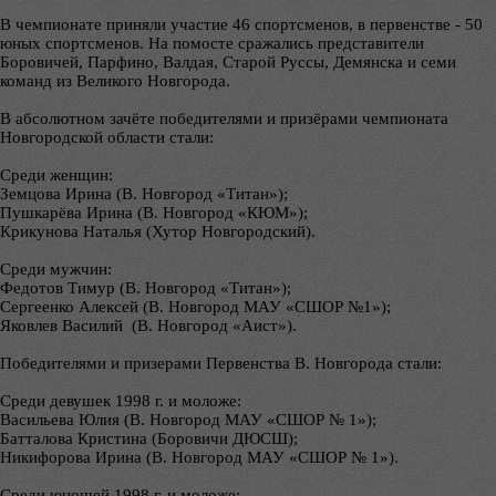
В чемпионате приняли участие 46 спортсменов, в первенстве - 50
юных спортсменов. На помосте сражались представители
Боровичей, Парфино, Валдая, Старой Руссы, Демянска и семи
команд из Великого Новгорода.
В абсолютном зачёте победителями и призёрами чемпионата
Новгородской области стали:
Среди женщин:
Земцова Ирина (В. Новгород «Титан»);
Пушкарёва Ирина (В. Новгород «КЮМ»);
Крикунова Наталья (Хутор Новгородский).
Среди мужчин:
Федотов Тимур (В. Новгород «Титан»);
Сергеенко Алексей (В. Новгород МАУ «СШОР №1»);
Яковлев Василий (В. Новгород «Аист»).
Победителями и призерами Первенства В. Новгорода стали:
Среди девушек 1998 г. и моложе:
Васильева Юлия (В. Новгород МАУ «СШОР № 1»);
Батталова Кристина (Боровичи ДЮСШ);
Никифорова Ирина (В. Новгород МАУ «СШОР № 1»).
Среди юношей 1998 г. и моложе: