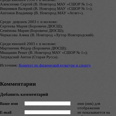
Алексеенко Сергей (В. Новгород МАУ «СШОР № 1»);
Вишняков Валерий (В. Новгород МАУ «СШОР № 1»);
Антонов Владимир (В. Новгород МАУ «Атлет»).
Среди девушек 2003 г. и моложе:
Сергеева Мария (Боровичи ДЮСШ);
Семёнова Мария (Боровичи ДЮСШ);
Черкасова Алина (В. Новгород «Хутор Новгородский).
Среди юношей 2003 г. и моложе:
Мартинчик Фёдор (Боровичи ДЮСШ);
Мнацакян Ренат (В. Новгород МАУ «СШОР № 1»);
Загрядский Антон (Старая Русса).
Источник:
Комитет по физической культуре и спорту
Комментарии
Добавить комментарий
Ваше имя
имя (ник) для
отображения
E-mail
не показывается на