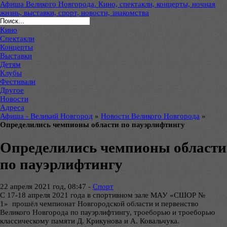
Афиша Великого Новгорода. Кино, спектакли, концерты, ночная
жизнь, выставки, спорт, новости, знакомства
Кино
Спектакли
Концерты
Выставки
Детям
Клубы
Фестивали
Другое
Новости
Адреса
Афиша - Великий Новгород
»
Новости Великого Новгорода
»
Определились чемпионы области по пауэрлифтингу
Определились чемпионы области
по пауэрлифтингу
22 апреля 2021 год, 08:47 -
Спорт
С 17-18 апреля 2021 года в спортивном зале МАУ «СШОР №
1» прошёл чемпионат Новгородской области и первенство
Великого Новгорода по пауэрлифтингу, троеборью и троеборью
классическому памяти Д. Крикунова и А. Ковальчука.