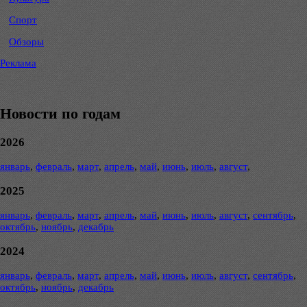
Спорт
Обзоры
Реклама
Новости по годам
2026
январь
,
февраль
,
март
,
апрель
,
май
,
июнь
,
июль
,
август
,
2025
январь
,
февраль
,
март
,
апрель
,
май
,
июнь
,
июль
,
август
,
сентябрь
,
октябрь
,
ноябрь
,
декабрь
2024
январь
,
февраль
,
март
,
апрель
,
май
,
июнь
,
июль
,
август
,
сентябрь
,
октябрь
,
ноябрь
,
декабрь