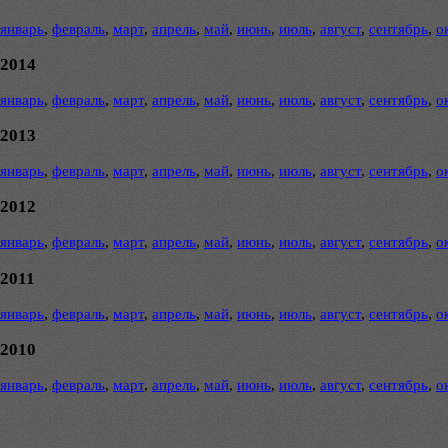
январь
,
февраль
,
март
,
апрель
,
май
,
июнь
,
июль
,
август
,
сентябрь
,
о
2014
январь
,
февраль
,
март
,
апрель
,
май
,
июнь
,
июль
,
август
,
сентябрь
,
о
2013
январь
,
февраль
,
март
,
апрель
,
май
,
июнь
,
июль
,
август
,
сентябрь
,
о
2012
январь
,
февраль
,
март
,
апрель
,
май
,
июнь
,
июль
,
август
,
сентябрь
,
о
2011
январь
,
февраль
,
март
,
апрель
,
май
,
июнь
,
июль
,
август
,
сентябрь
,
о
2010
январь
,
февраль
,
март
,
апрель
,
май
,
июнь
,
июль
,
август
,
сентябрь
,
о