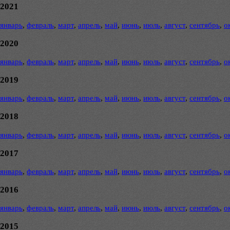
2021
январь
,
февраль
,
март
,
апрель
,
май
,
июнь
,
июль
,
август
,
сентябрь
,
о
2020
январь
,
февраль
,
март
,
апрель
,
май
,
июнь
,
июль
,
август
,
сентябрь
,
о
2019
январь
,
февраль
,
март
,
апрель
,
май
,
июнь
,
июль
,
август
,
сентябрь
,
о
2018
январь
,
февраль
,
март
,
апрель
,
май
,
июнь
,
июль
,
август
,
сентябрь
,
о
2017
январь
,
февраль
,
март
,
апрель
,
май
,
июнь
,
июль
,
август
,
сентябрь
,
о
2016
январь
,
февраль
,
март
,
апрель
,
май
,
июнь
,
июль
,
август
,
сентябрь
,
о
2015