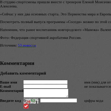
В студию спортсмены пришли вместе с тренером Еленой Моисеевой
Алексеева.
«Сейчас у них два основных старта. Это Первенства мира и Европы
Посмотреть полный выпуск программы «Соседи» можно по этой сс
Напомним, что ранее воспитанник новгородского «Манежа» Валент
Фото: Федерация спортивной акробатики России.
Источник:
53 новости
Комментарии
Добавить комментарий
Ваше имя
имя (ник) для о
E-mail
не показывается
Комментарий
Введите код
цифры кода