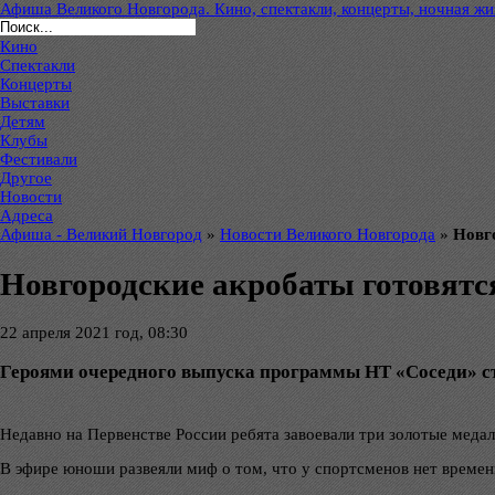
Афиша Великого Новгорода. Кино, спектакли, концерты, ночная жиз
Кино
Спектакли
Концерты
Выставки
Детям
Клубы
Фестивали
Другое
Новости
Адреса
Афиша - Великий Новгород
»
Новости Великого Новгорода
»
Новг
Новгородские акробаты готовятс
22 апреля 2021 год, 08:30
Героями очередного выпуска программы НТ «Соседи» с
Недавно на Первенстве России ребята завоевали три золотые меда
В эфире юноши развеяли миф о том, что у спортсменов нет времен