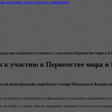
нь, выставки, спорт, новости, знакомства
ородские акробаты готовятся к участию в Первенстве мира и 
я к участию в Первенстве мира и
тали новгородские акробаты Самир Мамедов и Владисла
ли за победы в многоборье, в финальном балансовом упражнении и
и на учебу и семью. Они по-прежнему хорошо учатся и часто пров