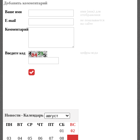
Добавить комментарий
Ваше имя
имя (ник) для
отображения
E-mail
не показывается
на сайте
Комментарий
Введите код
цифры кода
Новости - Календарь
ПН
ВТ
СР
ЧТ
ПТ
СБ
ВС
01
02
03
04
05
06
07
08
09