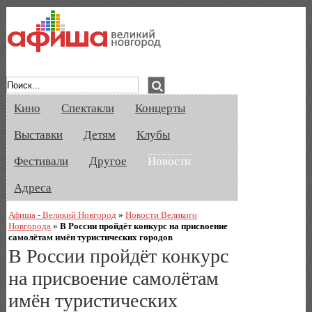
Афиша Великого Новгорода. Кино, спе
Кино
Спектакли
Концерты
Выставки
Детям
Клубы
Фестивали
Другое
Новости
Адреса
Афиша - Великий Новгород
»
Новости Великого
Новгорода
»
В России пройдёт конкурс на присвоение
самолётам имён туристических городов
В России пройдёт конкурс
на присвоение самолётам
имён туристических