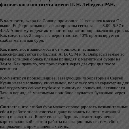
физического института имени П. Н. Лебедева РАН.
В частности, вчера на Солнце произошло 11 вспышек класса С и
выше. Ещё три вспышки зафиксированы сегодня — в 8.09, 5.37 и
4.32. А потому индекс активности поднят до «оранжевого» уровня.
Как следствие, 25 апреля с вероятностью 40% прогнозируется
слабая магнитная буря.
Как известно, в зависимости от мощности, вспышки
классифицируются по баллам: A, B, C, M и X. Выбрасываемые во
время вспышек облака плазмы приводят к магнитным бурям на
Земле. Как правило, это происходит через два-три дня после
вспышки.
Комментируя произошедшее, заведующий лабораторией Сергей
Кузин назвал вспышку уникальной, поскольку это нехарактерно для
наблюдаемого сейчас глубокого минимума солнечной активности.
Зато в период её максимума подобное случается буквально через
день.
Считается, что слабая буря может спровоцировать незначительные
сбои в работе энергосистем и даже повлиять на пути миграций
птиц и животных. Более сильные бури вызывают нарушения
коротковолновой связи и работы навигационных систем, сбои
напряжения в промышленных сетях.