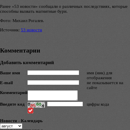
Ранее «53 новости» сообщали о различных последствиях, которые
способны вызвать магнитные бури.
Фото: Михаил Рогалев.
Источник:
53 новости
Комментарии
Добавить комментарий
Ваше имя
имя (ник) для
отображения
E-mail
не показывается на
сайте
Комментарий
Введите код
цифры кода
Новости - Календарь