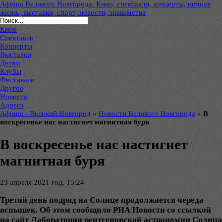
Афиша Великого Новгорода. Кино, спектакли, концерты, ночная
жизнь, выставки, спорт, новости, знакомства
Кино
Спектакли
Концерты
Выставки
Детям
Клубы
Фестивали
Другое
Новости
Адреса
Афиша - Великий Новгород
»
Новости Великого Новгорода
»
В
воскресенье нас настигнет магнитная буря
В воскресенье нас настигнет
магнитная буря
23 апреля 2021 год, 15:24
Третий день подряд на Солнце продолжается череда
вспышек. Об этом сообщило РИА Новости со ссылкой
на сайт Лаборатории рентгеновской астрономии Солнца