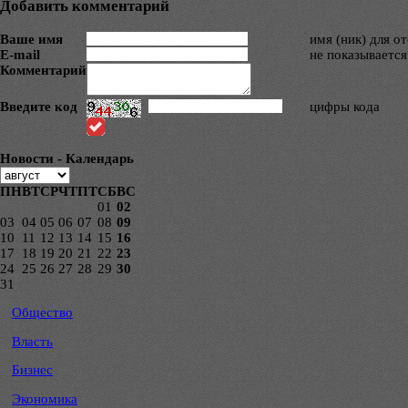
Добавить комментарий
Ваше имя
имя (ник) для о
E-mail
не показывается
Комментарий
Введите код
цифры кода
Новости - Календарь
ПН
ВТ
СР
ЧТ
ПТ
СБ
ВС
01
02
03
04
05
06
07
08
09
10
11
12
13
14
15
16
17
18
19
20
21
22
23
24
25
26
27
28
29
30
31
Общество
Власть
Бизнес
Экономика