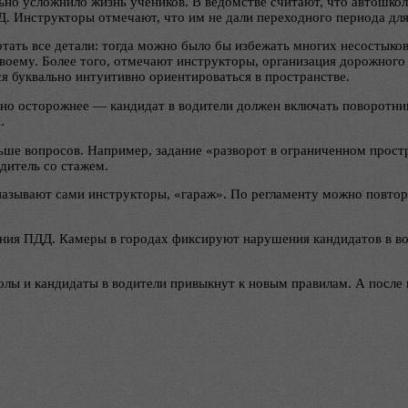
льно усложнило жизнь учеников. В ведомстве считают, что автошко
. Инструкторы отмечают, что им не дали переходного периода для
ать все детали: тогда можно было бы избежать многих несостыково
оему. Более того, отмечают инструкторы, организация дорожного д
я буквально интуитивно ориентироваться в пространстве.
ужно осторожнее — кандидат в водители должен включать поворотни
.
ше вопросов. Например, задание «разворот в ограниченном простр
одитель со стажем.
 называют сами инструкторы, «гараж». По регламенту можно повтор
я ПДД. Камеры в городах фиксируют нарушения кандидатов в водит
олы и кандидаты в водители привыкнут к новым правилам. А после 