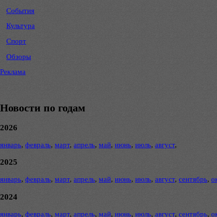
События
Культура
Спорт
Обзоры
Реклама
Новости по годам
2026
январь
,
февраль
,
март
,
апрель
,
май
,
июнь
,
июль
,
август
,
2025
январь
,
февраль
,
март
,
апрель
,
май
,
июнь
,
июль
,
август
,
сентябрь
,
о
2024
январь
,
февраль
,
март
,
апрель
,
май
,
июнь
,
июль
,
август
,
сентябрь
,
о