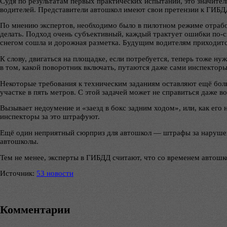
Судя по результатам первых практических испытаний, это значите
водителей. Представители автошкол имеют свои претензии к ГИБДД
По мнению экспертов, необходимо было в пилотном режиме отработ
делать. Подход очень субъективный, каждый трактует ошибки по-св
снегом сошла и дорожная разметка. Будущим водителям приходитс
К слову, двигаться на площадке, если потребуется, теперь тоже н
в том, какой поворотник включать, путаются даже сами инспекторы
Некоторые требования к техническим заданиям оставляют ещё боль
участке в пять метров. С этой задачей может не справиться даже в
Вызывает недоумение и «заезд в бокс задним ходом», или, как его
инспекторы за это штрафуют.
Ещё один неприятный сюрприз для автошкол — штрафы за нарушени
автошколы.
Тем не менее, эксперты в ГИБДД считают, что со временем автошк
Источник:
53 новости
Комментарии