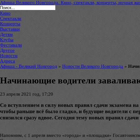
Афиша Великого Новгорода. Кино, спектакли, концерты, ночная жиз
Кино
Спектакли
Концерты
Выставки
Детям
Клубы
Фестивали
Другое
Новости
Адреса
Афиша - Великий Новгород
»
Новости Великого Новгорода
»
Начи
Начинающие водители заваливаю
23 апреля 2021 год, 17:20
Со вступлением в силу новых правил сдачи экзамена на
чтобы раньше всё было гладко, и будущие водители с пе
снизился сразу вдвое. Сегодня тему новых правил сдач
Напомним, с 1 апреля вместо «города» и «площадки» Госавтоинспе