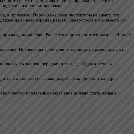
лы просто не готовы осваивать новые правила подготовки
 подготовки к новым правилам.
к, а их немало. Порой даже сами инспекторы не знают, что
вижения во всех городах разная. Где-то после зимы вместе со
к при каждом манёвре. Ранее этого делать не требовалось. Причём
анстве». Инспекторы требовали от кандидатов развернуться на
но включать заднюю передачу для заезда. Однако теперь
ели, а «письма счастья», разумеется, приходят на адрес
и количество проваленных экзаменов должно стать меньше.