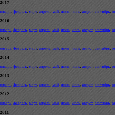
2017
январь
,
февраль
,
март
,
апрель
,
май
,
июнь
,
июль
,
август
,
сентябрь
,
о
2016
январь
,
февраль
,
март
,
апрель
,
май
,
июнь
,
июль
,
август
,
сентябрь
,
о
2015
январь
,
февраль
,
март
,
апрель
,
май
,
июнь
,
июль
,
август
,
сентябрь
,
о
2014
январь
,
февраль
,
март
,
апрель
,
май
,
июнь
,
июль
,
август
,
сентябрь
,
о
2013
январь
,
февраль
,
март
,
апрель
,
май
,
июнь
,
июль
,
август
,
сентябрь
,
о
2012
январь
,
февраль
,
март
,
апрель
,
май
,
июнь
,
июль
,
август
,
сентябрь
,
о
2011