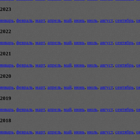
2023
январь
,
февраль
,
март
,
апрель
,
май
,
июнь
,
июль
,
август
,
сентябрь
,
о
2022
январь
,
февраль
,
март
,
апрель
,
май
,
июнь
,
июль
,
август
,
сентябрь
,
о
2021
январь
,
февраль
,
март
,
апрель
,
май
,
июнь
,
июль
,
август
,
сентябрь
,
о
2020
январь
,
февраль
,
март
,
апрель
,
май
,
июнь
,
июль
,
август
,
сентябрь
,
о
2019
январь
,
февраль
,
март
,
апрель
,
май
,
июнь
,
июль
,
август
,
сентябрь
,
о
2018
январь
,
февраль
,
март
,
апрель
,
май
,
июнь
,
июль
,
август
,
сентябрь
,
о