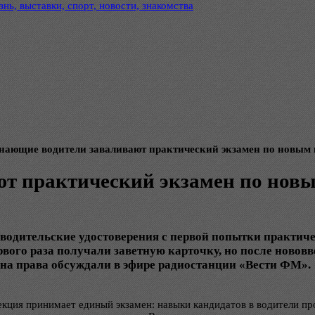
нь, выставки, спорт, новости, знакомства
нающие водители заваливают практический экзамен по новым
т практический экзамен по нов
 водительские удостоверения с первой попытки практиче
рвого раза получали заветную карточку, но после новов
и на права обсуждали в эфире радиостанции «Вести ФМ».
кция принимает единый экзамен: навыки кандидатов в водители про