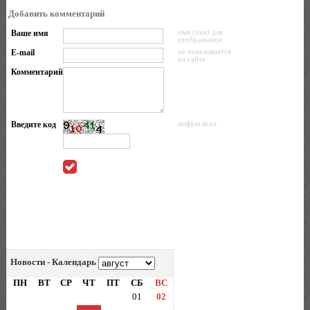
Добавить комментарий
Ваше имя
имя (ник) для
отображения
E-mail
не показывается
на сайте
Комментарий
Введите код
цифры кода
Новости - Календарь
ПН
ВТ
СР
ЧТ
ПТ
СБ
ВС
01
02