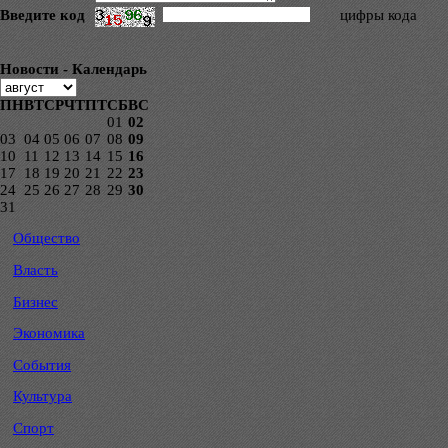
Введите код
цифры кода
Новости - Календарь
ПН
ВТ
СР
ЧТ
ПТ
СБ
ВС
01
02
03
04
05
06
07
08
09
10
11
12
13
14
15
16
17
18
19
20
21
22
23
24
25
26
27
28
29
30
31
Общество
Власть
Бизнес
Экономика
События
Культура
Спорт