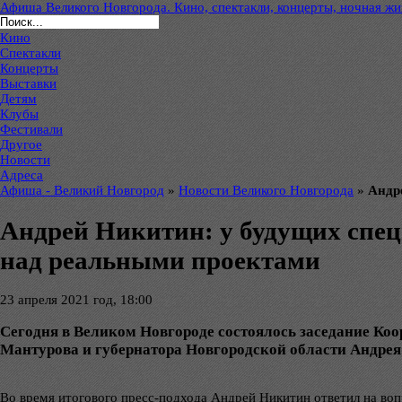
Афиша Великого Новгорода. Кино, спектакли, концерты, ночная жиз
Кино
Спектакли
Концерты
Выставки
Детям
Клубы
Фестивали
Другое
Новости
Адреса
Афиша - Великий Новгород
»
Новости Великого Новгорода
»
Андр
Андрей Никитин: у будущих спец
над реальными проектами
23 апреля 2021 год, 18:00
Сегодня в Великом Новгороде состоялось заседание Ко
Мантурова и губернатора Новгородской области Андрея
Во время итогового пресс-подхода Андрей Никитин ответил на воп