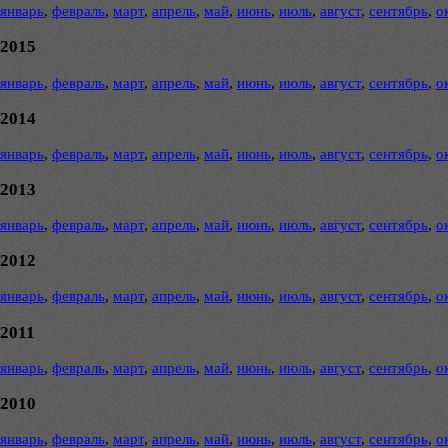
январь
,
февраль
,
март
,
апрель
,
май
,
июнь
,
июль
,
август
,
сентябрь
,
о
2015
январь
,
февраль
,
март
,
апрель
,
май
,
июнь
,
июль
,
август
,
сентябрь
,
о
2014
январь
,
февраль
,
март
,
апрель
,
май
,
июнь
,
июль
,
август
,
сентябрь
,
о
2013
январь
,
февраль
,
март
,
апрель
,
май
,
июнь
,
июль
,
август
,
сентябрь
,
о
2012
январь
,
февраль
,
март
,
апрель
,
май
,
июнь
,
июль
,
август
,
сентябрь
,
о
2011
январь
,
февраль
,
март
,
апрель
,
май
,
июнь
,
июль
,
август
,
сентябрь
,
о
2010
январь
,
февраль
,
март
,
апрель
,
май
,
июнь
,
июль
,
август
,
сентябрь
,
о