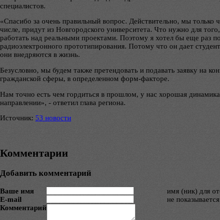
специалистов.
«Спасибо за очень правильный вопрос. Действительно, мы только чт
числе, придут из Новгородского университета. Что нужно для тог
работать над реальными проектами. Поэтому я хотел бы еще раз 
радиоэлектронного прототипирования. Потому что он дает студент
они внедряются в жизнь.
Безусловно, мы будем также претендовать и подавать заявку на ко
гражданской сферы, в определенном форм-факторе.
Нам точно есть чем гордиться в прошлом, у нас хорошая динамика
направлении», - ответил глава региона.
Источник:
53 новости
Комментарии
Добавить комментарий
Ваше имя
имя (ник) для о
E-mail
не показывается
Комментарий