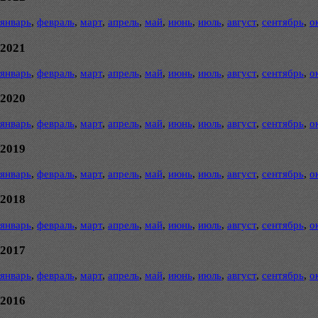
январь
,
февраль
,
март
,
апрель
,
май
,
июнь
,
июль
,
август
,
сентябрь
,
о
2021
январь
,
февраль
,
март
,
апрель
,
май
,
июнь
,
июль
,
август
,
сентябрь
,
о
2020
январь
,
февраль
,
март
,
апрель
,
май
,
июнь
,
июль
,
август
,
сентябрь
,
о
2019
январь
,
февраль
,
март
,
апрель
,
май
,
июнь
,
июль
,
август
,
сентябрь
,
о
2018
январь
,
февраль
,
март
,
апрель
,
май
,
июнь
,
июль
,
август
,
сентябрь
,
о
2017
январь
,
февраль
,
март
,
апрель
,
май
,
июнь
,
июль
,
август
,
сентябрь
,
о
2016