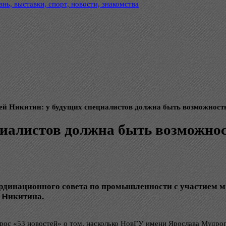
нь, выставки, спорт, новости, знакомства
ей Никитин: у будущих специалистов должна быть возможность
иалистов должна быть возможност
ординационного совета по промышленности с участием 
 Никитина.
рос «53 новостей» о том, насколько НовГУ имени Ярослава Мудрог