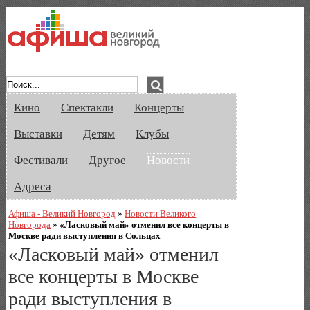
Афиша Великого Новгорода. Кино, спе
Кино
Спектакли
Концерты
Выставки
Детям
Клубы
Фестивали
Другое
Новости
Адреса
Афиша - Великий Новгород
»
Новости Великого
Новгорода
»
«Ласковый май» отменил все концерты в
Москве ради выступления в Сольцах
«Ласковый май» отменил
все концерты в Москве
ради выступления в