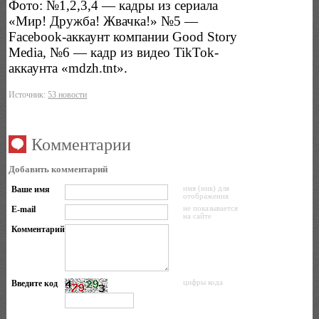
Фото: №1,2,3,4 — кадры из сериала
«Мир! Дружба! Жвачка!» №5 —
Facebook-аккаунт компании Good Story
Media, №6 — кадр из видео TikTok-
аккаунта «mdzh.tnt».
Источник:
53 новости
Комментарии
Добавить комментарий
Ваше имя
имя (ник) для
отображения
E-mail
не показывается
на сайте
Комментарий
Введите код
цифры кода