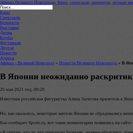
Афиша Великого Новгорода. Кино, спектакли, концерты, ночная жиз
Кино
Спектакли
Концерты
Выставки
Детям
Клубы
Фестивали
Другое
Новости
Адреса
Афиша - Великий Новгород
»
Новости Великого Новгорода
»
В Яп
В Японии неожиданно раскритик
26 мая 2021 год, 00:20
Известная российская фигуристка Алина Загитова прилетела в Япо
Но, как оказалось, некоторые жители Японии не обрадовались визит
Как сообщает Sports.ru, вот такие комментарии появились на сайте 
«Я считаю, что те, кто пригласил Загитову, должны объяснить, поч