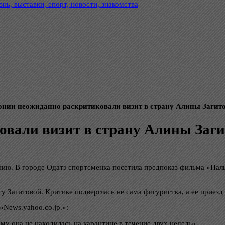
нь, выставки, спорт, новости, знакомства
онии неожиданно раскритиковали визит в страну Алины Загит
овали визит в страну Алины Заг
нию. В городе Одатэ спортсменка посетила предпоказ фильма «Пал
у Загитовой. Критике подверглась не сама фигуристка, а ее приезд
«News.yahoo.co.jp.»:
ему она не находилась на карантине в течение двух недель».