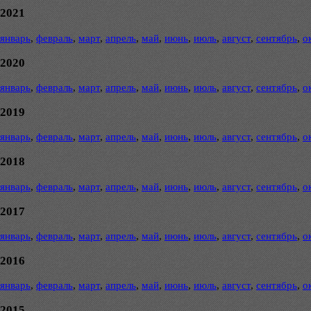
2021
январь
,
февраль
,
март
,
апрель
,
май
,
июнь
,
июль
,
август
,
сентябрь
,
о
2020
январь
,
февраль
,
март
,
апрель
,
май
,
июнь
,
июль
,
август
,
сентябрь
,
о
2019
январь
,
февраль
,
март
,
апрель
,
май
,
июнь
,
июль
,
август
,
сентябрь
,
о
2018
январь
,
февраль
,
март
,
апрель
,
май
,
июнь
,
июль
,
август
,
сентябрь
,
о
2017
январь
,
февраль
,
март
,
апрель
,
май
,
июнь
,
июль
,
август
,
сентябрь
,
о
2016
январь
,
февраль
,
март
,
апрель
,
май
,
июнь
,
июль
,
август
,
сентябрь
,
о
2015