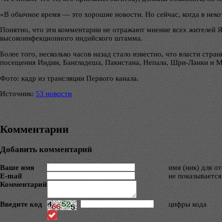
«В обычное время — это хорошие новости. Но сейчас, когда в неко
Понятно, что эти комментарии не отражают мнение всех жителей Яп
высокоинфекционного индийского штамма.
Более того, несколько часов назад стало известно, что власти стр
посещения Индии, Бангладеша, Пакистана, Непала, Шри-Ланки и М
Фото: кадр из трансляции Первого канала.
Источник:
53 новости
Комментарии
Добавить комментарий
Ваше имя
имя (ник) для о
E-mail
не показывается
Комментарий
Введите код
цифры кода