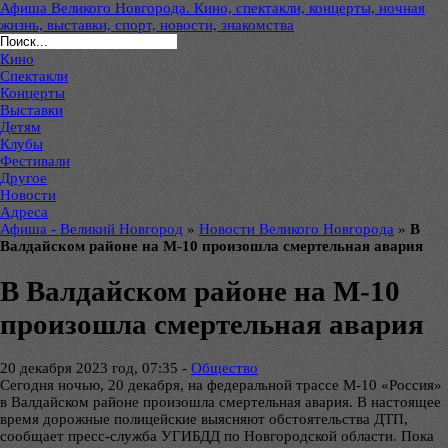
Афиша Великого Новгорода. Кино, спектакли, концерты, ночная
жизнь, выставки, спорт, новости, знакомства
Кино
Спектакли
Концерты
Выставки
Детям
Клубы
Фестивали
Другое
Новости
Адреса
Афиша - Великий Новгород
»
Новости Великого Новгорода
»
В
Валдайском районе на М-10 произошла смертельная авария
В Валдайском районе на М-10
произошла смертельная авария
20 декабря 2023 год, 07:35 -
Общество
Сегодня ночью, 20 декабря, на федеральной трассе М-10 «Россия»
в Валдайском районе произошла смертельная авария. В настоящее
время дорожные полицейские выясняют обстоятельства ДТП,
сообщает пресс-служба УГИБДД по Новгородской области. Пока