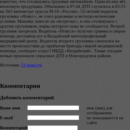
известно, что столкнулись грузовые автомобили. Один из них вёз
молочную продукцию. Обновлено в 07:44 ДТП случилось в 05:15
на 363 километре трассы М-10 «Россия». 52-летний водитель
грузовика «Новус», не учел дорожные и метеорологические
условия. Машину занесло на «встречку», и она столкнулась с
другим грузовиком, марка которого пока не сообщается. Второй
грузовик загорелся. Водитель «Новуса» получил травмы и скорая
помощь доставила его в Валдайский многопрофильный
медицинский центр. Водитель второго грузовика скончался на
месте происшествия до прибытия бригады скорой медицинской
помощи, сообщает отдел ГИБДД «Валдайский». Также сегодня
ночью произошло серьезное ДТП в Новгородском районе.
Источник:
53 новости
Комментарии
Добавить комментарий
Ваше имя
имя (ник) для
отображения
E-mail
не показывается на
сайте
Комментарий