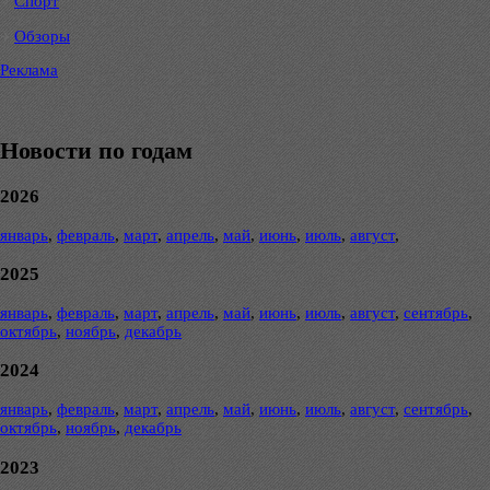
Спорт
Обзоры
Реклама
Новости по годам
2026
январь
,
февраль
,
март
,
апрель
,
май
,
июнь
,
июль
,
август
,
2025
январь
,
февраль
,
март
,
апрель
,
май
,
июнь
,
июль
,
август
,
сентябрь
,
октябрь
,
ноябрь
,
декабрь
2024
январь
,
февраль
,
март
,
апрель
,
май
,
июнь
,
июль
,
август
,
сентябрь
,
октябрь
,
ноябрь
,
декабрь
2023