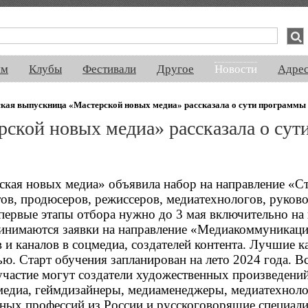
спектакли, концерты, ночная жизнь, выставки, спорт, новости, знакомства
ям
Клубы
Фестивали
Другое
Новости
Адре
кая выпускница «Мастерской новых медиа» рассказала о сути программы
ской новых медиа» рассказала о сут
ская новых медиа» объявила набор на направление «Ст
ов, продюсеров, режиссеров, медиатехнологов, руков
и первые этапы отбора нужно до 3 мая включительно на
ринимаются заявки на направление «Медиакоммуникац
 и каналов в соцмедиа, создателей контента. Лучшие 
. Старт обучения запланирован на лето 2024 года. Вс
частие могут создатели художественных произведений
едиа, геймдизайнеры, медиаменеджеры, медиатехноло
жных профессий из России и русскоговорящие специали