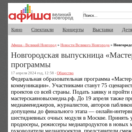
Афиша Великого Новгорода. Кино, 
Кино
Спектакли
Концерты
Выставки
Дет
Афиша - Великий Новгород
»
Новости Великого Новгорода
»
Новгородс
Новгородская выпускница «Мастер
программы
17 апреля 2024 год, 12:58 -
Общество
Федеральная образовательная программа «Мастер
коммуникации». Участниками станут 75 сценарист
проектов со всей страны. Подать заявку и пройт
мастерскаяновыхмедиа.рф. До 19 апреля также п
медиаменеджеров, журналистов, авторов пабликов
допущены до финального этапа — онлайн-интервью
шестидневных очных модуля в Москве. Принять у
продюсеры, режиссеры медиапродуктов в новых м
руководители медиапроектов, представители сме