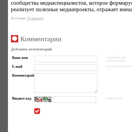
сообщества медиаспециалистов, которое формиру
реализует полезные медиапроекты, отражает вне
Источник:
53 новости
Комментарии
Добавить комментарий
Ваше имя
имя (ник) для
отображения
E-mail
не показывается н
Комментарий
Введите код
цифры кода