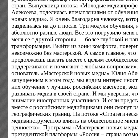
стран. Выпускница потока «Молодые медиапрофе
Алексеева, поделилась впечатлениями от обучения
новых медиа». Я очень благодарна человеку, кот
разделилась на до и после. Три модуля обучения
абсолютно разные люди. Все это погрузило меня 
меня ее с другой стороны — более глубокой и на
трансформация. Выйти из зоны комфорта, поверит
невозможно без мастерской. А самое главное, что
продолжаешь шагать вместе с целым сообществом 
поддерживают и помогают с любыми вопросами».
основатель «Мастерской новых медиа» Юлия Абле
запущенным в этом году, мы видим интерес иност
них обучение у лучших российских мастеров, экс
развивать медиа в своей стране. И мы уверены, ч
внимание иностранных участников. И если предста
вместе с российскими медийщиками они смогут ра
географических границ. На потоке «Стратегичес
медиаинструментов влиять на общественное мнени
ценностях». Программа «Мастерская новых медиа
президентской платформы «Россия – страна возмо