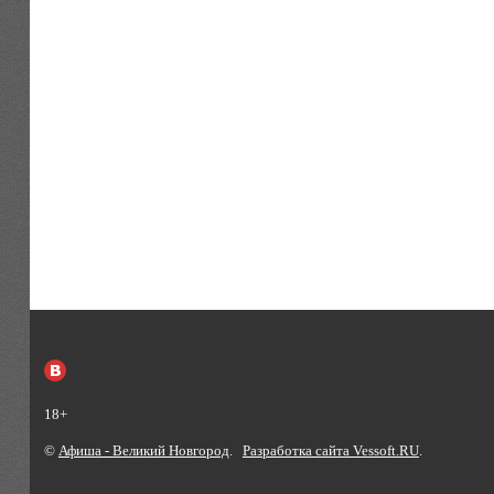
18+
©
Афиша - Великий Новгород
.
Разработка сайта Vessoft.RU
.