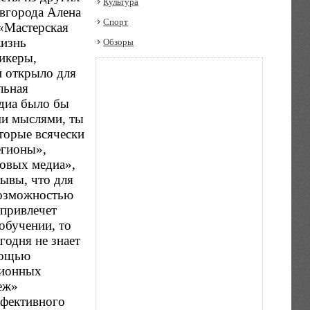
Культура
вгорода Алена
Спорт
 «Мастерская
жизнь
Обзоры
икеры,
и открыло для
льная
едиа было бы
ми мыслями, ты
торые всячески
егионы»,
овых медиа»,
ывы, что для
возможностью
 привлечет
обучении, то
годня не знает
мощью
ционных
еж»
ффективного