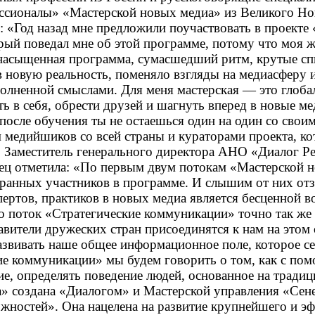
ссионалы» «Мастерской новых медиа» из Великого Но
: «Год назад мне предложили поучаствовать в проекте
орый поведал мне об этой программе, потому что моя 
, насыщенная программа, сумасшедший ритм, крутые сп
в новую реальность, поменяло взгляды на медиасферу 
полненной смыслами. Для меня мастерская — это глоба
ь в себя, обрести друзей и шагнуть вперед в новые м
 после обучения ты не остаешься один на один со свои
медийшиков со всей страны и кураторами проекта, ко
 Заместитель генерального директора АНО «Диалог Р
ц отметила: «По первым двум потокам «Мастерской н
ранных участников в программе. И слышим от них отз
пертов, практиков в новых медиа является бесценной 
то поток «Стратегические коммуникации» точно так же
вители дружеских стран присоединятся к нам на этом 
звивать наше общее информационное поле, которое се
кие коммуникации» мы будем говорить о том, как с по
е, определять поведение людей, основанное на тради
» создана «Диалогом» и Мастерской управления «Сен
жностей». Она нацелена на развитие крупнейшего и э