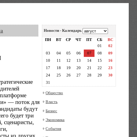
са
Новости - Календарь
ПН
ВТ
СР
ЧТ
ПТ
СБ
ВС
01
02
03
04
05
06
07
08
09
и
10
11
12
13
14
15
16
17
18
19
20
21
22
23
24
25
26
27
28
29
30
ратегические
31
одителей
Общество
 платформе
ии» — поток для
Власть
кандидаты будут
Бизнес
его будет три
Экономика
, сценаристы,
ги,
События
сты из других