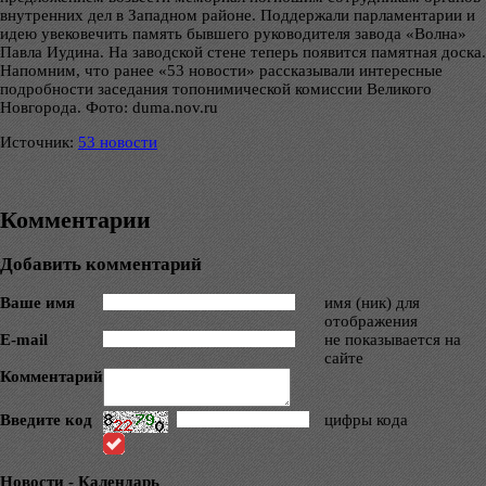
внутренних дел в Западном районе. Поддержали парламентарии и
идею увековечить память бывшего руководителя завода «Волна»
Павла Иудина. На заводской стене теперь появится памятная доска.
Напомним, что ранее «53 новости» рассказывали интересные
подробности заседания топонимической комиссии Великого
Новгорода. Фото: duma.nov.ru
Источник:
53 новости
Комментарии
Добавить комментарий
Ваше имя
имя (ник) для
отображения
E-mail
не показывается на
сайте
Комментарий
Введите код
цифры кода
Новости - Календарь