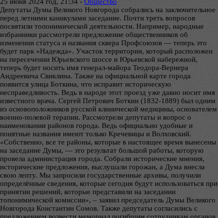
25 июня 2024 год, 21:34 -
Общество
Депутаты Думы Великого Новгорода собрались на заключительное
перед летними каникулами заседание. Почти треть вопросов
посвятили топонимической деятельности. Например, народные
избранники рассмотрели предложение общественников об
изменении статуса и названия сквера Профсоюзов — теперь это
будет парк «Надежда». Участок территории, который расположен
на пересечении Юрьевского шоссе и Юрьевской набережной,
теперь будет носить имя генерал-майора Теодора-Вернера
Андреевича Свиклина. Также на официальной карте города
появится улица Боткина, что исправит историческую
несправедливость. Ведь в народе этот проезд уже давно носит имя
известного врача. Сергей Петрович Боткин (1832-1889) был одним
из основоположников русской клинической медицины, основателем
военно-полевой терапии. Рассмотрели депутаты и вопрос о
наименовании районов города. Ведь официально удобные и
понятные названия имеют только Кречевицы и Волховский.
«Собственно, все те районы, которые в настоящее время вынесены
на заседание Думы, — это результат большой работы, которую
провела администрация города. Собрали исторические мнения,
исторические предложения, выслушали горожан, а Дума внесла
свою лепту. Мы запросили государственные архивы, получили
определённые сведения, которые сегодня будут использоваться при
принятии решений, которые представили на заседании
топонимической комиссии», – заявил председатель Думы Великого
Новгорода Константин Сомов. Также депутаты согласились с
предложением возвести мемориал погибшим сотрудникам органов