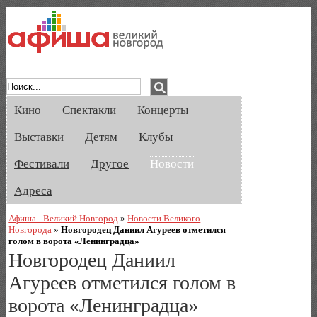
Афиша Великого Новгорода. Кино, спе
Кино
Спектакли
Концерты
Выставки
Детям
Клубы
Фестивали
Другое
Новости
Адреса
Афиша - Великий Новгород
»
Новости Великого
Новгорода
»
Новгородец Даниил Агуреев отметился
голом в ворота «Ленинградца»
Новгородец Даниил
Агуреев отметился голом в
ворота «Ленинградца»