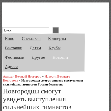
Афиша Великого Новгорода. Кино, спе
Кино
Спектакли
Концерты
Выставки
Детям
Клубы
Фестивали
Другое
Новости
Адреса
Афиша - Великий Новгород
»
Новости Великого
Новгорода
»
Новгородцы смогут увидеть выступления
сильнейших гимнастов России бесплатно
Новгородцы смогут
увидеть выступления
сильнейших гимнастов