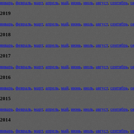
январь
,
февраль
,
март
,
апрель
,
май
,
июнь
,
июль
,
август
,
сентябрь
,
о
2019
январь
,
февраль
,
март
,
апрель
,
май
,
июнь
,
июль
,
август
,
сентябрь
,
о
2018
январь
,
февраль
,
март
,
апрель
,
май
,
июнь
,
июль
,
август
,
сентябрь
,
о
2017
январь
,
февраль
,
март
,
апрель
,
май
,
июнь
,
июль
,
август
,
сентябрь
,
о
2016
январь
,
февраль
,
март
,
апрель
,
май
,
июнь
,
июль
,
август
,
сентябрь
,
о
2015
январь
,
февраль
,
март
,
апрель
,
май
,
июнь
,
июль
,
август
,
сентябрь
,
о
2014
январь
,
февраль
,
март
,
апрель
,
май
,
июнь
,
июль
,
август
,
сентябрь
,
о