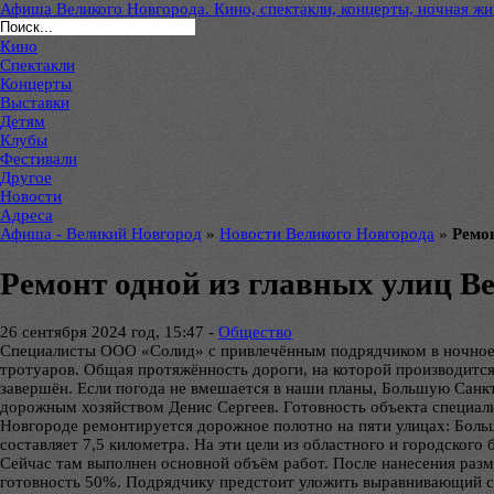
Афиша Великого Новгорода. Кино, спектакли, концерты, ночная жиз
Кино
Спектакли
Концерты
Выставки
Детям
Клубы
Фестивали
Другое
Новости
Адреса
Афиша - Великий Новгород
»
Новости Великого Новгорода
»
Ремо
Ремонт одной из главных улиц В
26 сентября 2024 год, 15:47 -
Общество
Специалисты ООО «Солид» с привлечённым подрядчиком в ночное в
тротуаров. Общая протяжённость дороги, на которой производится 
завершён. Если погода не вмешается в наши планы, Большую Санкт
дорожным хозяйством Денис Сергеев. Готовность объекта специали
Новгороде ремонтируется дорожное полотно на пяти улицах: Боль
составляет 7,5 километра. На эти цели из областного и городског
Сейчас там выполнен основной объём работ. После нанесения раз
готовность 50%. Подрядчику предстоит уложить выравнивающий сло