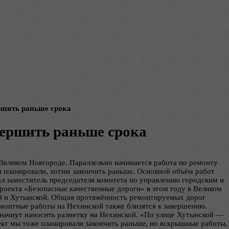
ршить раньше срока
вершить раньше срока
Великом Новгороде. Параллельно начинается работа по ремонту
 и планировали, хотим закончить раньше. Основной объём работ
л заместитель председателя комитета по управлению городским и
роекта «Безопасные качественные дороги» в этом году в Великом
ой и Хутынской. Общая протяжённость ремонтируемых дорог
ремонтные работы на Нехинской также близятся к завершению.
начнут наносить разметку на Нехинской. «По улице Хутынской —
ект мы тоже планировали закончить раньше, но вскрышные работы,