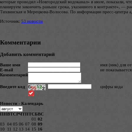
которые проводил «Новгородский водоканал» в июле, показали, чт
планируем закончить раньше срока, указанного в контракте», — р
Тихвинская и Мерецкова-Волосова. По информации пресс-центра 
Источник:
53 новости
Комментарии
Добавить комментарий
Ваше имя
имя (ник) для о
E-mail
не показывается
Комментарий
Введите код
цифры кода
Новости - Календарь
ПН
ВТ
СР
ЧТ
ПТ
СБ
ВС
01
02
03
04
05
06
07
08
09
10
11
12
13
14
15
16