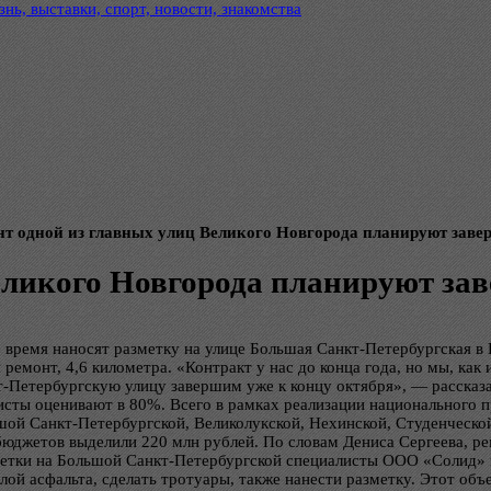
нь, выставки, спорт, новости, знакомства
нт одной из главных улиц Великого Новгорода планируют заве
еликого Новгорода планируют за
ремя наносят разметку на улице Большая Санкт-Петербургская в 
ремонт, 4,6 километра. «Контракт у нас до конца года, но мы, как
-Петербургскую улицу завершим уже к концу октября», — рассказа
сты оценивают в 80%. Всего в рамках реализации национального п
шой Санкт-Петербургской, Великолукской, Нехинской, Студенческ
о бюджетов выделили 220 млн рублей. По словам Дениса Сергеева, 
метки на Большой Санкт-Петербургской специалисты ООО «Солид» 
й асфальта, сделать тротуары, также нанести разметку. Этот объ