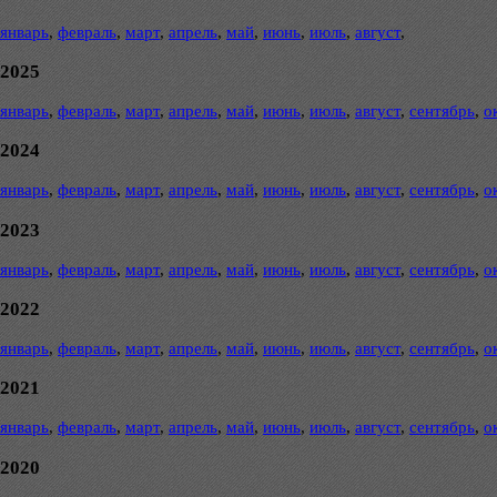
январь
,
февраль
,
март
,
апрель
,
май
,
июнь
,
июль
,
август
,
2025
январь
,
февраль
,
март
,
апрель
,
май
,
июнь
,
июль
,
август
,
сентябрь
,
о
2024
январь
,
февраль
,
март
,
апрель
,
май
,
июнь
,
июль
,
август
,
сентябрь
,
о
2023
январь
,
февраль
,
март
,
апрель
,
май
,
июнь
,
июль
,
август
,
сентябрь
,
о
2022
январь
,
февраль
,
март
,
апрель
,
май
,
июнь
,
июль
,
август
,
сентябрь
,
о
2021
январь
,
февраль
,
март
,
апрель
,
май
,
июнь
,
июль
,
август
,
сентябрь
,
о
2020