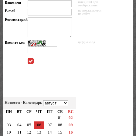
Ваше имя
имя (ник) для
отображения
E-mail
не показывается
на сайте
Комментарий
Введите код
цифры кода
Новости - Календарь
ПН
ВТ
СР
ЧТ
ПТ
СБ
ВС
01
02
03
04
05
06
07
08
09
10
11
12
13
14
15
16