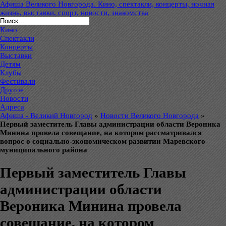
Афиша Великого Новгорода. Кино, спектакли, концерты, ночная
жизнь, выставки, спорт, новости, знакомства
Кино
Спектакли
Концерты
Выставки
Детям
Клубы
Фестивали
Другое
Новости
Адреса
Афиша - Великий Новгород
»
Новости Великого Новгорода
»
Первый заместитель Главы администрации области Вероника
Минина провела совещание, на котором рассматривался
вопрос о социально-экономическом развитии Маревского
муниципального района
Первый заместитель Главы
администрации области
Вероника Минина провела
совещание, на котором