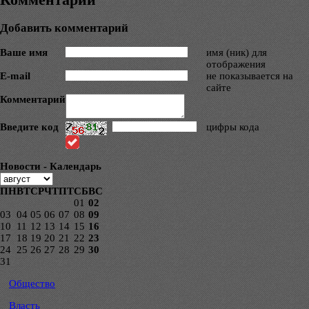
Добавить комментарий
Ваше имя
имя (ник) для
отображения
E-mail
не показывается на
сайте
Комментарий
Введите код
цифры кода
Новости - Календарь
ПН
ВТ
СР
ЧТ
ПТ
СБ
ВС
01
02
03
04
05
06
07
08
09
10
11
12
13
14
15
16
17
18
19
20
21
22
23
24
25
26
27
28
29
30
31
Общество
Власть