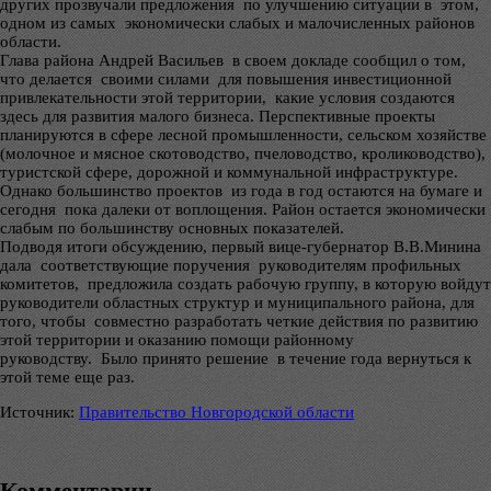
других прозвучали предложения по улучшению ситуации в этом,
одном из самых экономически слабых и малочисленных районов
области.
Глава района Андрей Васильев в своем докладе сообщил о том,
что делается своими силами для повышения инвестиционной
привлекательности этой территории, какие условия создаются
здесь для развития малого бизнеса. Перспективные проекты
планируются в сфере лесной промышленности, сельском хозяйстве
(молочное и мясное скотоводство, пчеловодство, кролиководство),
туристской сфере, дорожной и коммунальной инфраструктуре.
Однако большинство проектов из года в год остаются на бумаге и
сегодня пока далеки от воплощения. Район остается экономически
слабым по большинству основных показателей.
Подводя итоги обсуждению, первый вице-губернатор В.В.Минина
дала соответствующие поручения руководителям профильных
комитетов, предложила создать рабочую группу, в которую войдут
руководители областных структур и муниципального района, для
того, чтобы совместно разработать четкие действия по развитию
этой территории и оказанию помощи районному
руководству. Было принято решение в течение года вернуться к
этой теме еще раз.
Источник:
Правительство Новгородской области
Комментарии