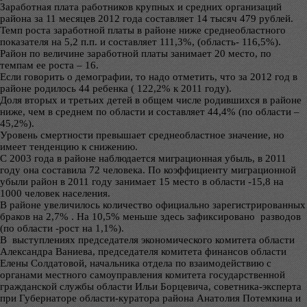
Заработная плата работников крупных и средних организаций
района за 11 месяцев 2012 года составляет 14 тысяч 479 рублей.
Темп роста заработной платы в районе ниже среднеобластного
показателя на 5,2 п.п. и составляет 111,3%, (область- 116,5%).
Район по величине заработной платы занимает 20 место, по
темпам ее роста – 16.
Если говорить о демографии, то надо отметить, что за 2012 год в
районе родилось 44 ребенка ( 122,2% к 2011 году).
Доля вторых и третьих детей в общем числе родившихся в районе
ниже, чем в среднем по области и составляет 44,4% (по области –
45,2%).
Уровень смертности превышает среднеобластное значение, но
имеет тенденцию к снижению.
С 2003 года в районе наблюдается миграционная убыль, в 2011
году она составила 72 человека. По коэффициенту миграционной
убыли район в 2011 году занимает 15 место в области -15,8 на
1000 человек населения.
В районе увеличилось количество официально зарегистрированных
браков на 2,7% . На 10,5% меньше здесь зафиксировано разводов
(по области -рост на 1,1%).
В выступлениях председателя экономического комитета области
Александра Ваниева, председателя комитета финансов области
Елены Солдатовой, начальника отдела по взаимодействию с
органами местного самоуправления комитета государственной
гражданской службы области Ильи Борцевича, советника-эксперта
при Губернаторе области-куратора района Анатолия Потемкина и