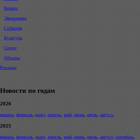
Бизнес
Экономика
События
Культура
Спорт
Обзоры
Реклама
Новости по годам
2026
январь
,
февраль
,
март
,
апрель
,
май
,
июнь
,
июль
,
август
,
2025
январь
,
февраль
,
март
,
апрель
,
май
,
июнь
,
июль
,
август
,
сентябрь
,