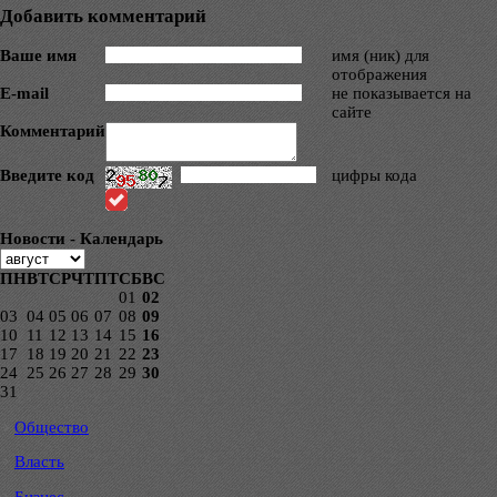
Добавить комментарий
Ваше имя
имя (ник) для
отображения
E-mail
не показывается на
сайте
Комментарий
Введите код
цифры кода
Новости - Календарь
ПН
ВТ
СР
ЧТ
ПТ
СБ
ВС
01
02
03
04
05
06
07
08
09
10
11
12
13
14
15
16
17
18
19
20
21
22
23
24
25
26
27
28
29
30
31
Общество
Власть
Бизнес