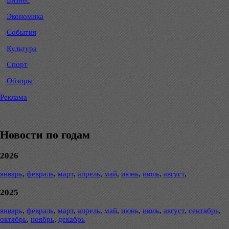
Экономика
События
Культура
Спорт
Обзоры
Реклама
Новости по годам
2026
январь
,
февраль
,
март
,
апрель
,
май
,
июнь
,
июль
,
август
,
2025
январь
,
февраль
,
март
,
апрель
,
май
,
июнь
,
июль
,
август
,
сентябрь
,
октябрь
,
ноябрь
,
декабрь