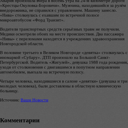
Авария произошла вчера в восемь утра на 24-м километре дороги
«Крестцы-Окуловка-Боровичи». Мужчина, находившийся за рулём
внедорожника, не справился с управлением. Машину занесло.
«Нива» столкнулась с ехавшим по встречной полосе
микроавтобусом «Форд Транзит».
Водители транспортных средств серьёзных травм не получили.
Медики осмотрели обоих на месте происшествия. Два пассажира
«Нивы» с переломами находятся в учреждениях здравоохранения
Новгородской области.
В половине третьего в Великом Новгороде «девятка» столкнулась с
иномаркой «Субару». ДТП произошло на Большой Санкт-
Петербургской. Водитель «Жигулей», девушка 1988 года рождения,
уходя от столкновения с двигавшимся в попутном направлении
автомобилем, выехала на встречную полосу.
Четыре человека, находившиеся в салоне «девятки» (девушка и три
молодых человека), были доставлены в областную клиническую
больницу.
Источник:
Ваши Новости
Комментарии