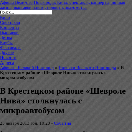
Афиша Великого Новгорода. Кино, спектакли, концерты, ночная
жизнь, выставки, спорт, новости, знакомства
Кино
Спектакли
Концерты
Выставки
Детям
Клубы
Фестивали
Другое
Новости
Адреса
Афиша - Великий Новгород
»
Новости Великого Новгорода
»
В
Крестецком районе «Шевроле Нива» столкнулась с
микроавтобусом
В Крестецком районе «Шевроле
Нива» столкнулась с
микроавтобусом
25 января 2013 год, 10:20 -
Cобытия