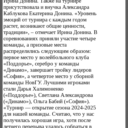
Ирина Донина. Также на турнире
присутствовала и внучка Александра
Каблукова Екатерина Донина. «Уровень
эмоций от турнира с каждым годом
растет, возникают общие ценности,
традиции», – отмечает Ирина Донина. В
соревнованиях приняли участие четыре
команды, а призовые места
распределились следующим образом:
первое место у волейбольного клуба
«Поддорье», серебро у команды
«Динамо», завершает тройку лидеров
«София», а четвертое место у сборной
команды НовГУ. Лучшими игроками
стали Дарья Халимоненко
(«Поддорье»), Светлана Александрова
(«Динамо»), Ольга Бабий («София»).
«Турнир — открытие сезона 2024-2025
для нашей команды. Считаю, что у нас
получилась хорошая игра, хотя после
летнего перерыва удалось собраться в