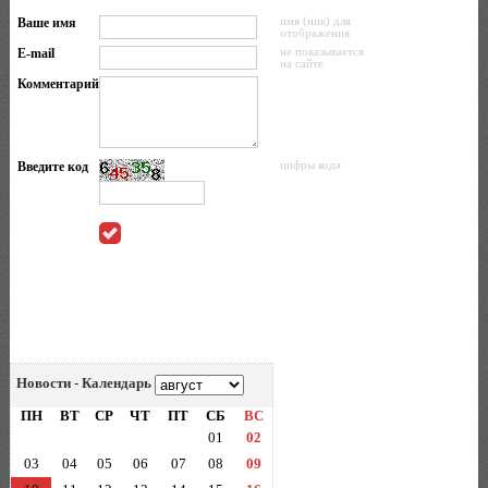
Ваше имя
имя (ник) для
отображения
E-mail
не показывается
на сайте
Комментарий
Введите код
цифры кода
Новости - Календарь
ПН
ВТ
СР
ЧТ
ПТ
СБ
ВС
01
02
03
04
05
06
07
08
09