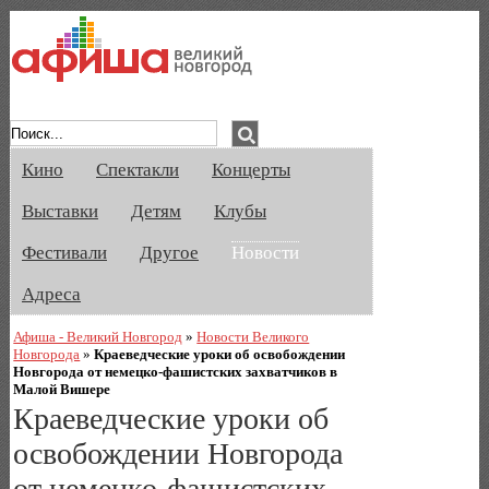
Афиша Великого Новгорода. Кино, спе
Кино
Спектакли
Концерты
Выставки
Детям
Клубы
Фестивали
Другое
Новости
Адреса
Афиша - Великий Новгород
»
Новости Великого
Новгорода
»
Краеведческие уроки об освобождении
Новгорода от немецко-фашистских захватчиков в
Малой Вишере
Краеведческие уроки об
освобождении Новгорода
от немецко-фашистских