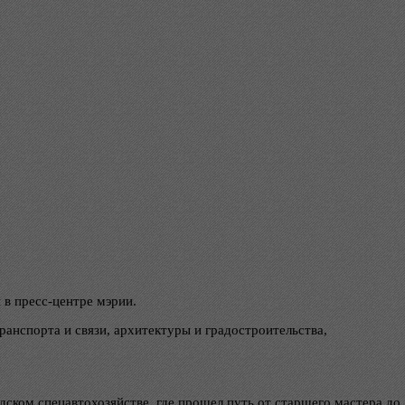
в пресс-центре мэрии.
анспорта и связи, архитектуры и градостроительства,
дском спецавтохозяйстве, где прошел путь от старшего мастера до