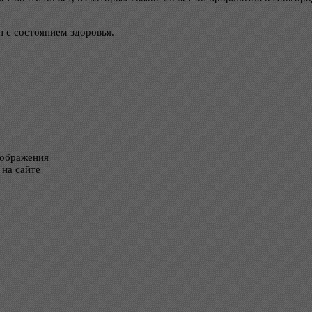
 с состоянием здоровья.
тображения
 на сайте