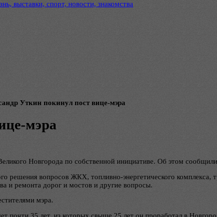
нь, выставки, спорт, новости, знакомства
сандр Уткин покинул пост вице-мэра
ице-мэра
еликого Новгорода по собственной инициативе. Об этом сообщили 
го решения вопросов ЖКХ, топливно-энергетического комплекса, тр
ва и ремонта дорог и мостов и другие вопросы.
естителями мэра.
т почти 35 лет, из которых свыше 25 лет он проработал в Новгоро