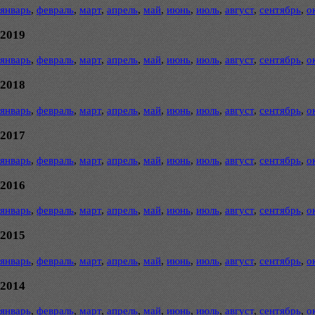
январь
,
февраль
,
март
,
апрель
,
май
,
июнь
,
июль
,
август
,
сентябрь
,
о
2019
январь
,
февраль
,
март
,
апрель
,
май
,
июнь
,
июль
,
август
,
сентябрь
,
о
2018
январь
,
февраль
,
март
,
апрель
,
май
,
июнь
,
июль
,
август
,
сентябрь
,
о
2017
январь
,
февраль
,
март
,
апрель
,
май
,
июнь
,
июль
,
август
,
сентябрь
,
о
2016
январь
,
февраль
,
март
,
апрель
,
май
,
июнь
,
июль
,
август
,
сентябрь
,
о
2015
январь
,
февраль
,
март
,
апрель
,
май
,
июнь
,
июль
,
август
,
сентябрь
,
о
2014
январь
,
февраль
,
март
,
апрель
,
май
,
июнь
,
июль
,
август
,
сентябрь
,
о