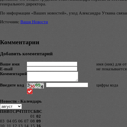
генерального директора.
По информации «Ваших новостей», уход Александра Уткина связан
Источник:
Ваши Новости
Комментарии
Добавить комментарий
Ваше имя
имя (ник) для о
E-mail
не показывается
Комментарий
Введите код
цифры кода
Новости - Календарь
ПН
ВТ
СР
ЧТ
ПТ
СБ
ВС
01
02
03
04
05
06
07
08
09
10
11
12
13
14
15
16