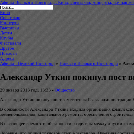
Афиша Великого Новгорода. Кино, спектакли, концерты, ночная жиз
Кино
Спектакли
Концерты
Выставки
Детям
Клубы
Фестивали
Другое
Новости
Адреса
Афиша - Великий Новгород
»
Новости Великого Новгорода
»
Алек
Александр Уткин покинул пост в
29 января 2013 год, 13:33 -
Общество
Александр Уткин покинул пост заместителя Главы администрации В
В обязанности Александра Уткина входила организация комплексно
землепользования, капитального ремонта, обеспечения строительст
В настоящее время эти обязанности разделены между другими зам
Добавим, что общий трудовой стаж Александра Юрьевича составляе