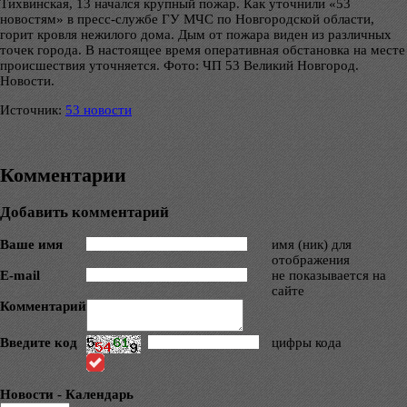
Тихвинская, 13 начался крупный пожар. Как уточнили «53
новостям» в пресс-службе ГУ МЧС по Новгородской области,
горит кровля нежилого дома. Дым от пожара виден из различных
точек города. В настоящее время оперативная обстановка на месте
происшествия уточняется. Фото: ЧП 53 Великий Новгород.
Новости.
Источник:
53 новости
Комментарии
Добавить комментарий
Ваше имя
имя (ник) для
отображения
E-mail
не показывается на
сайте
Комментарий
Введите код
цифры кода
Новости - Календарь