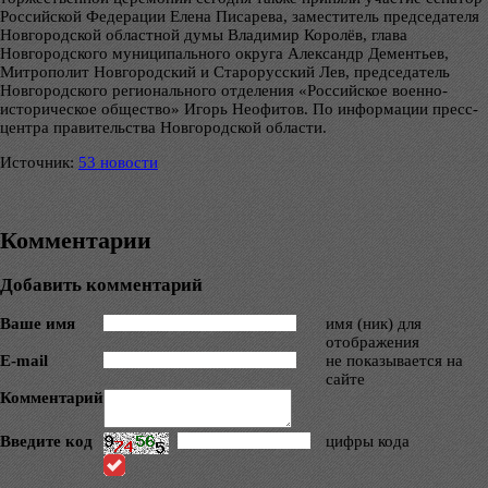
Российской Федерации Елена Писарева, заместитель председателя
Новгородской областной думы Владимир Королёв, глава
Новгородского муниципального округа Александр Дементьев,
Митрополит Новгородский и Старорусский Лев, председатель
Новгородского регионального отделения «Российское военно-
историческое общество» Игорь Неофитов. По информации пресс-
центра правительства Новгородской области.
Источник:
53 новости
Комментарии
Добавить комментарий
Ваше имя
имя (ник) для
отображения
E-mail
не показывается на
сайте
Комментарий
Введите код
цифры кода