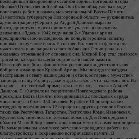
посвящённый захоронению останков воинов, погибших в годы
Великой Отечественной войны. Они были обнаружены в ходе
поисковых работ, в рамках межрегиональной Вахты Памяти.
Заместитель губернатора Новгородской области — руководитель
администрации губернатора Андрей Данилов выразил
благодарность всем, кто принимает участие в поисковом
движении. «Здесь в 1942 году наша 2-я Ударная армия
предприняла свою последнюю, но полную героизма попытку
прорвать окружение врага. В составе Волховского фронта она
участвовала в операции по снятию блокады Ленинграда, но
оказалась отрезанной от основных сил. Мясной Бор стал символом
трагедии, которая навсегда останется в нашей памяти.
Ожесточённые бои с фашистами унесли жизни десятков тысяч
бойцов и командиров Красной Армии. Мы никогда не забудем
бесстрашие и отвагу наших дедов и отцов, которые с мужеством
защищали нашу Родину, даже когда казалось, что надежды нет. Их
подвиг — это светлый пример для нас всех», — сказал Андрей
Данилов. С 19 апреля на территории Новгородского района
проходила Вахта Памяти, объединившая 22 поисковых отряда
численностью более 350 человек. К работе 10 новгородских
отрядов присоединились 12 отрядов из других регионов России,
таких как Республика Татарстан, Республика Коми, Ивановская,
Курганская, Тюменская и Томская области. Для Новгородской
области Мясной Бор является знаковым местом, символом подвига.
На мемориальном комплексе регулярно проводятся работы по
благоустройству и сохранению исторической памяти. В
торжественной церемонии сегодня также приняли участие сенатор