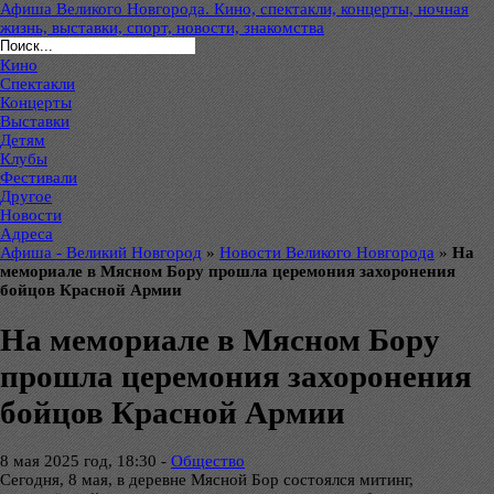
Афиша Великого Новгорода. Кино, спектакли, концерты, ночная
жизнь, выставки, спорт, новости, знакомства
Кино
Спектакли
Концерты
Выставки
Детям
Клубы
Фестивали
Другое
Новости
Адреса
Афиша - Великий Новгород
»
Новости Великого Новгорода
»
На
мемориале в Мясном Бору прошла церемония захоронения
бойцов Красной Армии
На мемориале в Мясном Бору
прошла церемония захоронения
бойцов Красной Армии
8 мая 2025 год, 18:30 -
Общество
Сегодня, 8 мая, в деревне Мясной Бор состоялся митинг,